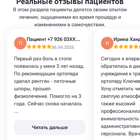
Реальные отзывы пациентов
В этом разделе пациенты делятся своим опытом
лечения, ощущениями во время процедур и
изменениями в самочувствии.
Пациент +7 926 03XXXXX
Ирина Хан
П
И
06.04.2026
Первый раз боль в стопе
Сегодня я впер
появилась у меня 5 лет назад.
обратилась в да
По рекомендации ортопеда
учреждение к тр
сделал рентген - пяточные
ортопеду Ключев
шпоры, прошел
Хочу отметить чи
физиолечение. Помогло на 3
светлую атмосфе
года. Сейчас снова началась
также высокий
...
профессионализ
внимательность
административн
Читать дальше
персонала. Врач 