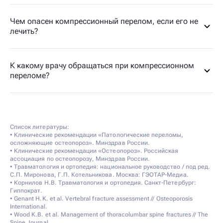
Чем опасен компрессионный перелом, если его не
лечить?
К какому врачу обращаться при компрессионном
переломе?
Список литературы:
• Клинические рекомендации «Патологические переломы,
осложняющие остеопороз». Минздрав России.
• Клинические рекомендации «Остеопороз». Российская
ассоциация по остеопорозу, Минздрав России.
• Травматология и ортопедия: национальное руководство / под ред.
С.П. Миронова, Г.П. Котельникова. Москва: ГЭОТАР-Медиа.
• Корнилов Н.В. Травматология и ортопедия. Санкт-Петербург:
Гиппократ.
• Genant H.K. et al. Vertebral fracture assessment // Osteoporosis
International.
• Wood K.B. et al. Management of thoracolumbar spine fractures // The
Spine Journal.