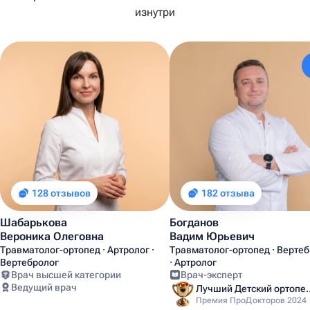
изнутри
128 отзывов
182 отзыва
Шабарькова
Богданов
Вероника Олеговна
Вадим Юрьевич
Травматолог-ортопед · Артролог ·
Травматолог-ортопед · Верте
Вертебролог
· Артролог
Врач высшей категории
Врач-эксперт
Ведущий врач
Лучший Детский
Премия ПроДокторов 2024