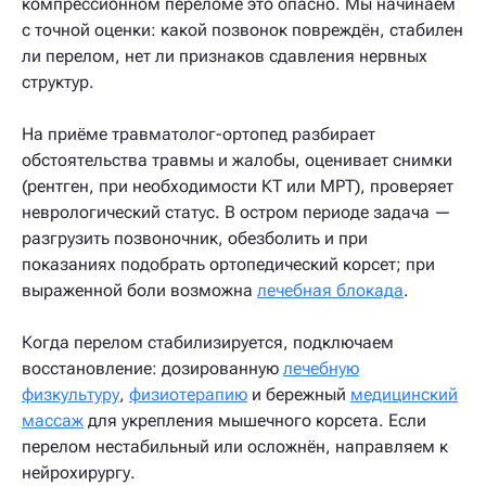
компрессионном переломе это опасно. Мы начинаем
с точной оценки: какой позвонок повреждён, стабилен
ли перелом, нет ли признаков сдавления нервных
структур.
На приёме травматолог-ортопед разбирает
обстоятельства травмы и жалобы, оценивает снимки
(рентген, при необходимости КТ или МРТ), проверяет
неврологический статус. В остром периоде задача —
разгрузить позвоночник, обезболить и при
показаниях подобрать ортопедический корсет; при
выраженной боли возможна
лечебная блокада
.
Когда перелом стабилизируется, подключаем
восстановление: дозированную
лечебную
физкультуру
,
физиотерапию
и бережный
медицинский
массаж
для укрепления мышечного корсета. Если
перелом нестабильный или осложнён, направляем к
нейрохирургу.