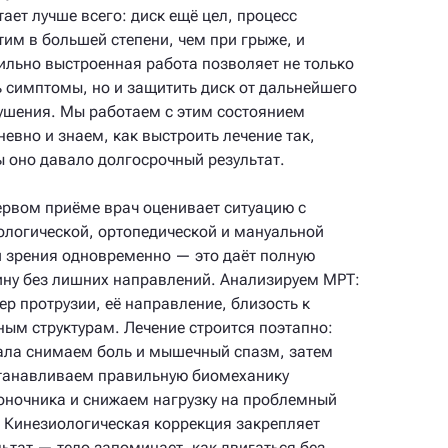
тает лучше всего: диск ещё цел, процесс
тим в большей степени, чем при грыже, и
ильно выстроенная работа позволяет не только
ь симптомы, но и защитить диск от дальнейшего
ушения. Мы работаем с этим состоянием
невно и знаем, как выстроить лечение так,
ы оно давало долгосрочный результат.
ервом приёме врач оценивает ситуацию с
ологической, ортопедической и мануальной
и зрения одновременно — это даёт полную
ину без лишних направлений. Анализируем МРТ:
ер протрузии, её направление, близость к
ным структурам. Лечение строится поэтапно:
ала снимаем боль и мышечный спазм, затем
танавливаем правильную биомеханику
оночника и снижаем нагрузку на проблемный
. Кинезиологическая коррекция закрепляет
льтат — тело запоминает, как двигаться без