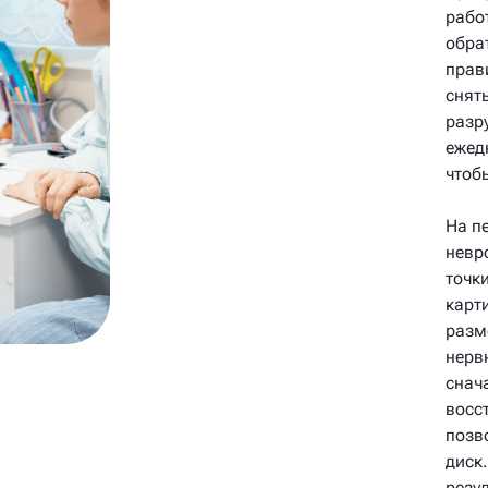
рабо
обра
прав
снят
разр
ежед
чтоб
На п
невр
точк
карт
разм
нерв
снач
восс
позв
диск
резу