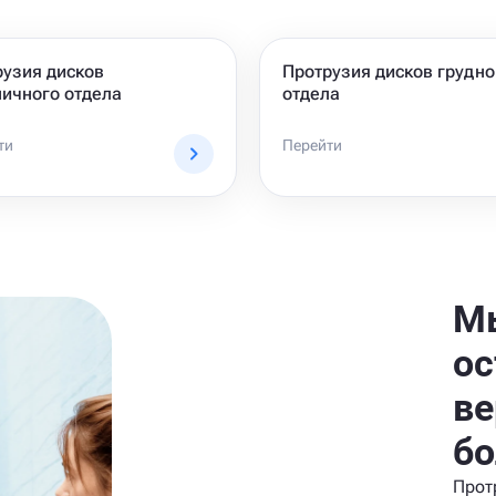
рузия дисков
Протрузия дисков грудно
ичного отдела
отдела
ти
Перейти
Мы
ос
ве
бо
Прот