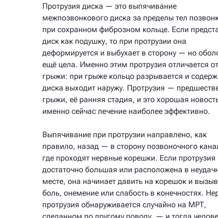
Протрузия диска — это выпячивание
межпозвонкового диска за пределы тел позвон
при сохранном фиброзном кольце. Если предст
диск как подушку, то при протрузии она
деформируется и выбухает в сторону — но обол
ещё цела. Именно этим протрузия отличается о
грыжи: при грыже кольцо разрывается и содер
диска выходит наружу. Протрузия — предшеств
грыжи, её ранняя стадия, и это хорошая новост
именно сейчас лечение наиболее эффективно.
Выпячивание при протрузии направлено, как
правило, назад — в сторону позвоночного кана
где проходят нервные корешки. Если протрузия
достаточно большая или расположена в неудач
месте, она начинает давить на корешок и вызыв
боль, онемение или слабость в конечностях. Не
протрузия обнаруживается случайно на МРТ,
сделанном по другому поводу, — и тогда челов