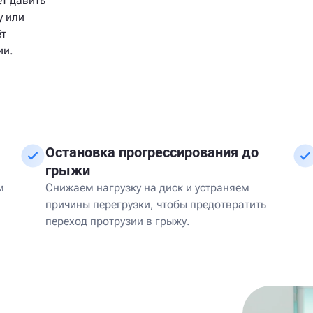
т давить
у или
ёт
ии.
Остановка прогрессирования до
грыжи
м
Снижаем нагрузку на диск и устраняем
причины перегрузки, чтобы предотвратить
переход протрузии в грыжу.