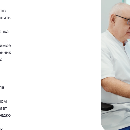
ков
авить
очка
т
жимое
енник
ь:
ла,
ном
ает
редко
ек