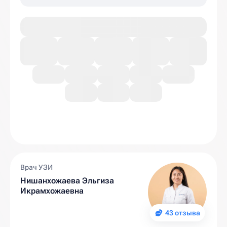
Врач УЗИ
Нишанхожаева Эльгиза
Икрамхожаевна
43 отзыва