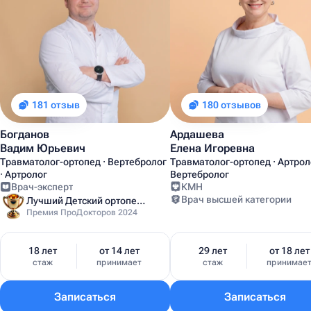
181 отзыв
180 отзывов
Богданов
Ардашева
Вадим Юрьевич
Елена Игоревна
Травматолог-ортопед · Вертебролог
Травматолог-ортопед · Артроло
· Артролог
Вертебролог
Врач-эксперт
КМН
Врач высшей категории
Лучший Детский ортопед Москвы
Премия ПроДокторов 2024
18 лет
от 14 лет
29 лет
от 18 лет
стаж
принимает
стаж
принимае
Записаться
Записаться