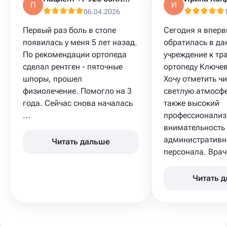
П
И
06.04.2026
Первый раз боль в стопе
Сегодня я впер
появилась у меня 5 лет назад.
обратилась в да
По рекомендации ортопеда
учреждение к тр
сделал рентген - пяточные
ортопеду Ключев
шпоры, прошел
Хочу отметить чи
физиолечение. Помогло на 3
светлую атмосфе
года. Сейчас снова началась
также высокий
...
профессионализ
внимательность
административн
Читать дальше
персонала. Врач 
Читать 