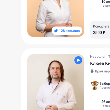
10 ле
стаж
Консульта
128 отзывов
2500 ₽
Невролог · 
Клюев Ки
Врач пер
Выбор
Премия
26 ле
стаж