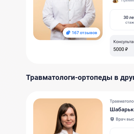
Премия
30 ле
стаж
167 отзывов
Консульта
5000 ₽
Травматологи-ортопеды в дру
Травматолог
Шабарьк
Врач выс