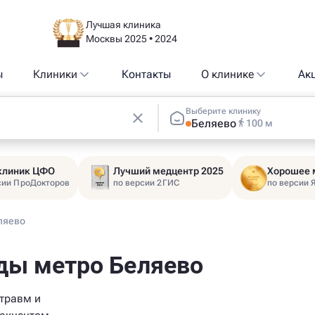
Лучшая клиника
Москвы 2025 • 2024
ы
Клиники
Контакты
О клинике
Ак
Выберите клинику
Беляево
100 м
 клиник ЦФО
Лучший медцентр 2025
Хорошее 
сии ПроДокторов
по версии 2ГИС
по версии 
ляево
ды метро Беляево
 травм и