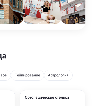
да
авов
Тейпирование
Артрология
Ортопедические стельки