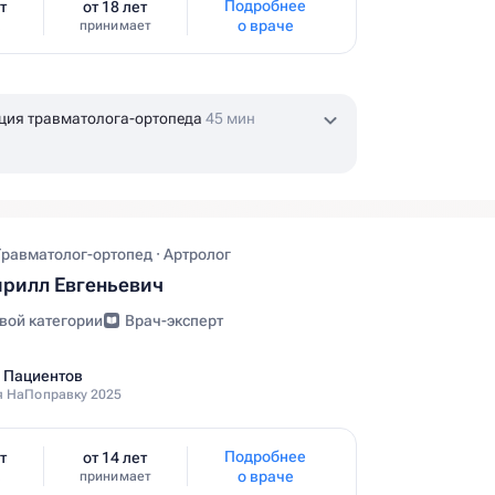
Подробнее
т
от 18 лет
о враче
принимает
ция травматолога-ортопеда
45 мин
Травматолог-ортопед · Артролог
рилл Евгеньевич
вой категории
Врач-эксперт
 Пациентов
 НаПоправку 2025
Подробнее
т
от 14 лет
о враче
принимает