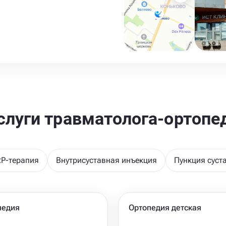
слуги травматолога-ортопе
RP-терапия
Внутрисуставная инъекция
Пункция суст
педия
Ортопедия детская