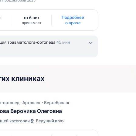
 ПроДокторов 2025
Подробнее
т
от 6 лет
о враче
принимает
ция травматолога-ортопеда
45 мин
гих клиниках
-ортопед · Артролог · Вертебролог
ова Вероника Олеговна
шей категории
Ведущий врач