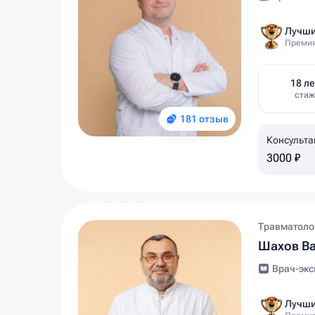
Лучши
Премия
18 ле
стаж
181 отзыв
Консульта
3000 ₽
Травматолог
Шахов Ва
Врач-экс
Лучши