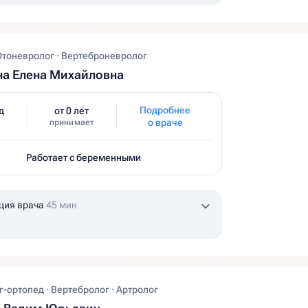
Отоневролог · Вертеброневролог
а Елена Михайловна
Подробнее
д
от 0 лет
о враче
принимает
Работает с беременными
ция врача
45 мин
-ортопед · Вертебролог · Артролог