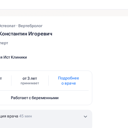
Остеопат · Вертебролог
Константин Игоревич
перт
я Ист Клиники
Подробнее
т
от 3 лет
о враче
принимает
Работает с беременными
ция врача
45 мин