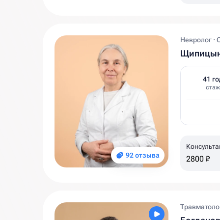
Невролог · 
Щипицын
41 го
стаж
Консульта
92 отзыва
2800 ₽
Травматолог