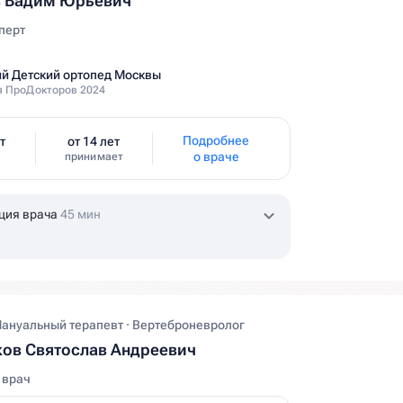
в Вадим Юрьевич
перт
й Детский ортопед Москвы
 ПроДокторов 2024
Подробнее
т
от 14 лет
о враче
принимает
ция врача
45 мин
Мануальный терапевт · Вертеброневролог
ов Святослав Андреевич
 врач