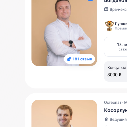
Богдано
Врач-экс
Лучши
Премия
18 ле
стаж
181 отзыв
Консульта
3000 ₽
Остеопат · 
Косорлук
Ведущий