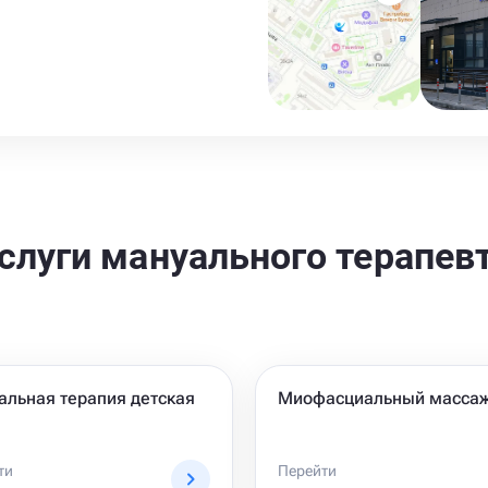
слуги мануального терапев
альная терапия детская
Миофасциальный масса
ти
Перейти