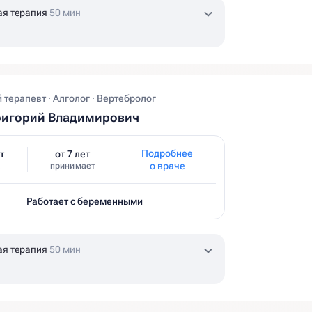
ая терапия
50 мин
терапевт · Алголог · Вертебролог
ригорий Владимирович
Подробнее
т
от 7 лет
о враче
принимает
Работает с беременными
ая терапия
50 мин