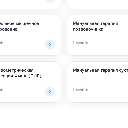
альное мышечное
Мануальная терапия
ирование
позвоночника
ти
Перейти
изометрическая
Мануальная терапия сус
ксация мышц (ПИР)
ти
Перейти