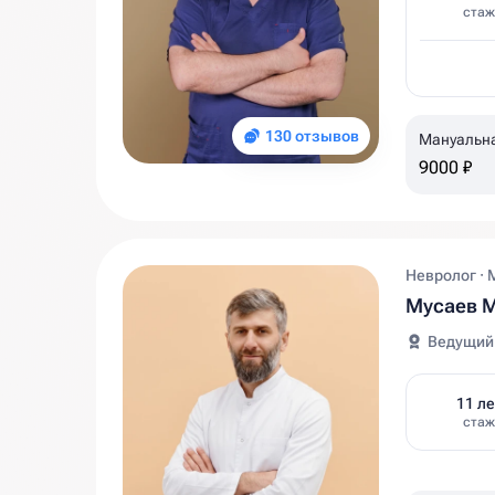
стаж
130 отзывов
Мануальн
9000 ₽
Невролог · 
Мусаев 
Ведущий
11 ле
стаж