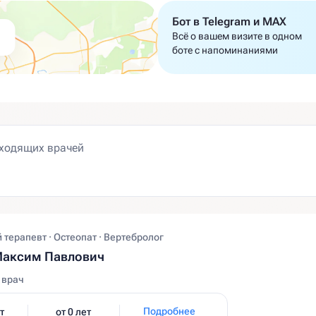
Бот в Telegram и MAX
Всё о вашем визите в одном
боте с напоминаниями
терапевт · Остеопат · Вертебролог
Максим Павлович
 врач
Подробнее
т
от 0 лет