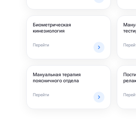
Биометрическая
Ману
кинезиология
тест
Перейти
Перей
Мануальная терапия
Пост
поясничного отдела
рела
Перейти
Перей