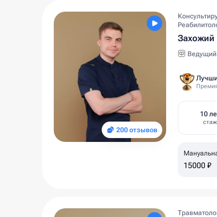
Консультир
Реабилитол
Захожий 
Ведущий 
Лучши
Премия
10 ле
стаж
200 отзывов
Мануальн
15000 ₽
Травматолог