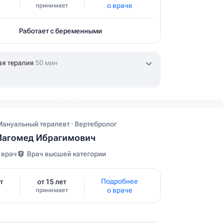
о враче
принимает
Работает с беременными
ая терапия
50 мин
Мануальный терапевт · Вертебролог
Магомед Ибрагимович
 врач
Врач высшей категории
Подробнее
т
от 15 лет
о враче
принимает