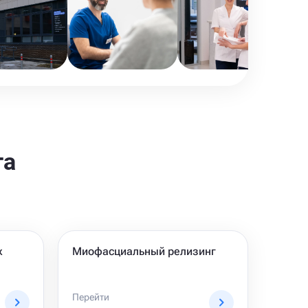
та
ж
Миофасциальный релизинг
Перейти