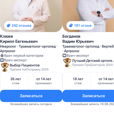
242 отзыва
181 отзыв
Клюев
Богданов
Кирилл Евгеньевич
Вадим Юрьевич
Невролог · Травматолог-ортопед ·
Травматолог-ортопед · Верте
Артролог
· Артролог
Врач первой категории
Врач-эксперт
Врач-эксперт
Лучший Детский
Выбор Пациентов
Премия ПроДокторов 2024
Премия НаПоправку 2025
26 лет
от 14 лет
18 лет
от 14 лет
стаж
принимает
стаж
принимае
Записаться
Записаться
Ближайшая запись сегодня
Ближайшая запись 10.08.20