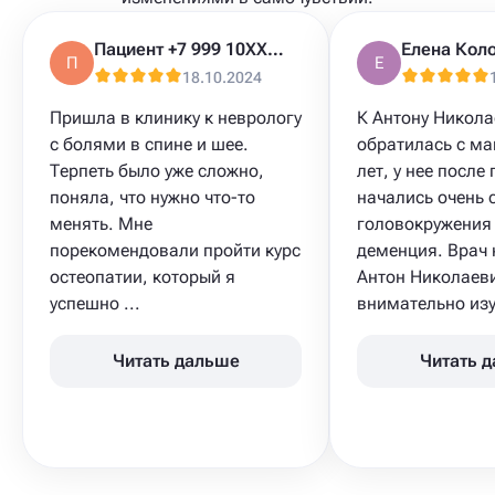
Пациент +7 999 10XXXXX
П
Е
18.10.2024
Пришла в клинику к неврологу
К Антону Никола
с болями в спине и шее.
обратилась с ма
Терпеть было уже сложно,
лет, у нее после
поняла, что нужно что-то
начались очень 
менять. Мне
головокружения 
порекомендовали пройти курс
деменция. Врач 
остеопатии, который я
Антон Николаеви
успешно ...
внимательно изуч
Читать дальше
Читать 