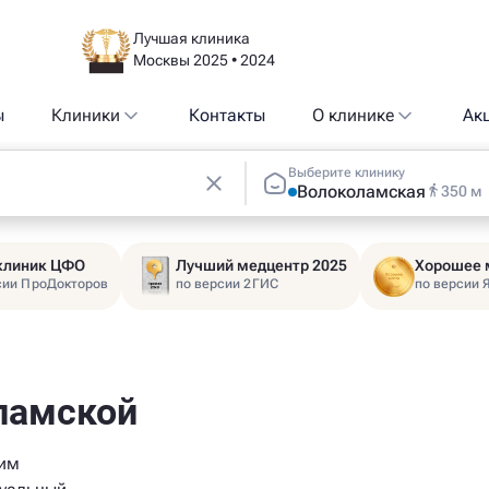
Лучшая клиника
Москвы 2025 • 2024
ы
Клиники
Контакты
О клинике
Ак
Выберите клинику
Волоколамская
350 м
 клиник ЦФО
Лучший медцентр 2025
Хорошее 
сии ПроДокторов
по версии 2ГИС
по версии 
ламской
ким