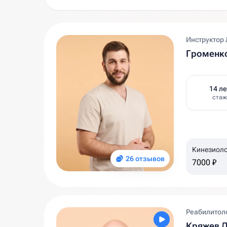
Инструктор 
Громенк
14 ле
стаж
Кинезиоло
26 отзывов
7000 ₽
Реабилитоло
Кряжев Д