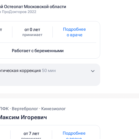
й Остеопат Московской области
 ПроДокторов 2022
Подробнее
т
от 0 лет
о враче
принимает
Работает с беременными
гическая коррекция
50 мин
ЛФК · Вертебролог · Кинезиолог
Максим Игоревич
Подробнее
от 7 лет
о враче
принимает