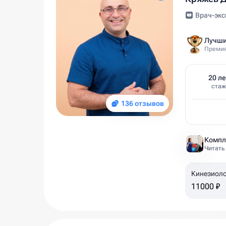
Врач-экс
Лучши
Премия
20 ле
стаж
136 отзывов
Читать
Кинезиоло
11000 ₽