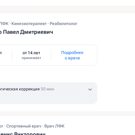
ЛФК · Кинезиотерапевт · Реабилитолог
о Павел Дмитриевич
Подробнее
т
от 14 лет
о враче
принимает
гическая коррекция
50 мин
г · Спортивный врач · Врач ЛФК
енис Викторович