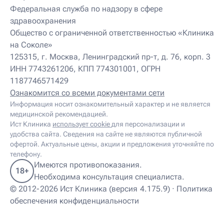
Детский нутрициолог
Федеральная служба по надзору в сфере
Детский ортопед
здравоохранения
Детский остеопат
Детский отоневролог
Общество с ограниченной ответственностью «Клиника
Детский подиатр
на Соколе»
Детский психиатр
125315, г. Москва, Ленинградский пр-т, д. 76, корп. 3
Детский психолог
ИНН 7743261206, КПП 774301001, ОГРН
Детский психотерапевт
1187746571429
Детский реабилитолог
Детский ревматолог
Ознакомится со всеми документами сети
Детский рефлексотерапевт
Информация носит ознакомительный характер и не является
Детский сомнолог
медицинской рекомендацией.
Детский спортивный врач
Ист Клиника
использует cookie
для персонализации и
Детский травматолог
удобства сайта. Сведения на сайте не являются публичной
Детский травматолог-ортопед
офертой. Актуальные цены, акции и предложения уточняйте по
Детский физиотерапевт
телефону.
Детский эндокринолог
Имеются противопоказания.
18+
Диабетолог
Необходима консультация специалиста.
Диетолог
© 2012-2026 Ист Клиника (версия 4.175.9) ·
Политика
И
обеспечения конфиденциальности
Иглорефлексотерапевт
Иглотерапевт