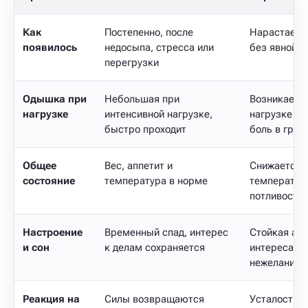
Как
Постепенно, после
Нарастает з
появилось
недосыпа, стресса или
без явной 
перегрузки
Одышка при
Небольшая при
Возникает 
нагрузке
интенсивной нагрузке,
нагрузке ил
быстро проходит
боль в груд
Общее
Вес, аппетит и
Снижается в
состояние
температура в норме
температура
потливость
Настроение
Временный спад, интерес
Стойкая апа
и сон
к делам сохраняется
интереса, м
нежелании 
Реакция на
Силы возвращаются
Усталость н