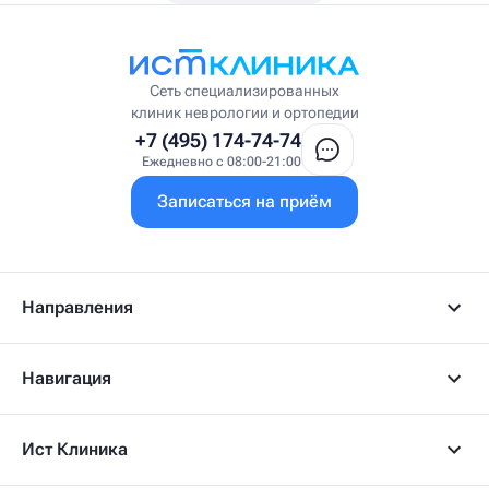
Висцеральный массажист
Висцеральный терапевт
Врач интегративной медицины
Врач ЛФК
Врач первичного приёма
Сеть специализированных
Врач УВТ
клиник неврологии и ортопедии
Врач УЗИ
+7 (495) 174-74-74
Врач ФРМ
Ежедневно с 08:00-21:00
Г
Записаться на приём
Гастроэнтеролог
Гастроэнтеролог-гепатолог
Гепатолог
Гериатр
Геронтолог
Направления
Гинеколог
Гинеколог-эндокринолог
Гипнотерапевт
Навигация
Гирудолог
Гирудотерапевт
Д
Ист Клиника
Дерматовенеролог
Дерматолог