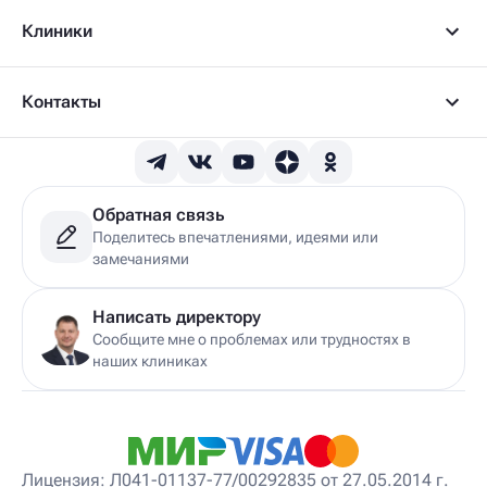
Детский артролог
Клиники
Детский вертебролог
Детский вертеброневролог
Детский врач ЛФК
Детский врач УЗИ
Контакты
Детский гастроэнтеролог
Детский гепатолог
Детский гинеколог
Детский гинеколог-эндокринолог
Детский гирудотерапевт
Обратная связь
Детский дерматовенеролог
Поделитесь впечатлениями, идеями или
Детский дерматолог
замечаниями
Детский диетолог
Детский инструктор ЛФК
Детский кинезиолог
Написать директору
Детский консультирующий врач ЛФК
Сообщите мне о проблемах или трудностях в
Детский мануальный терапевт
наших клиниках
Детский массажист
Детский невролог
Детский невролог-остеопат
Детский невропатолог
Детский нейропсихолог
Лицензия: Л041-01137-77/00292835 от 27.05.2014 г.