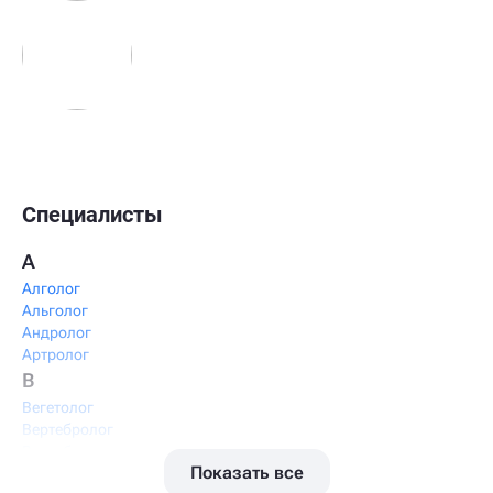
Специалисты
А
Алголог
Альголог
Андролог
Артролог
В
Вегетолог
Вертебролог
Вертеброневролог
Показать все
Вестибулолог