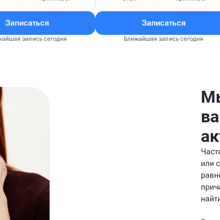
Записаться
Записаться
жайшая запись сегодня
Ближайшая запись сегодня
Мы
ва
ак
Част
или 
равн
прич
найт