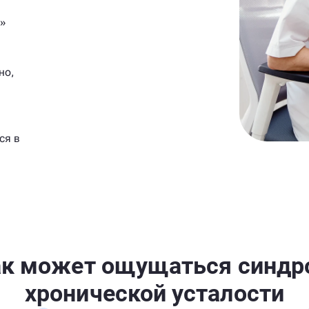
е»
но,
ся в
ак может ощущаться синдр
хронической усталости