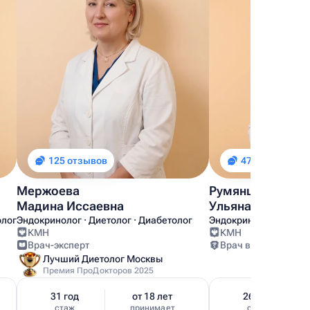
125 отзывов
47 отзывов
Мержоева
Румянцева
Мадина Иссаевна
Ульяна Викторо
олог
Эндокринолог · Диетолог · Диабетолог
Эндокринолог · Тире
КМН
КМН
Врач-эксперт
Врач высшей катег
Лучший Диетолог Москвы
Премия ПроДокторов 2025
31 год
от 18 лет
26 лет
стаж
принимает
стаж