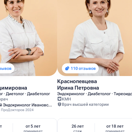
тзывов
110 отзывов
Краснопевцева
димировна
Ирина Петровна
г · Диетолог · Диабетолог
Эндокринолог · Диабетолог · Тиреоид
врач
КМН
Врач высшей категории
Лучший Эндокринолог Ивановской области
 ПроДокторов 2024
т
от 5 лет
26 лет
от 18 лет
ж
принимает
стаж
принимает