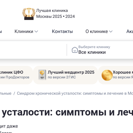
Лучшая клиника
Москвы 2025 • 2024
ы
Клиники
Контакты
О клинике
Ак
Выберите клинику
Все клиники
 клиник ЦФО
Лучший медцентр 2025
Хорошее 
сии ПроДокторов
по версии 2ГИС
по версии 
альные
/
Синдром хронической усталости: симптомы и лечение в М
усталости: симптомы и ле
дит даже