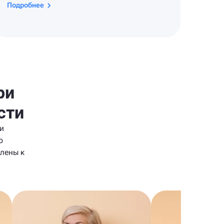
Подробнее
ри
сти
и
о
лены к