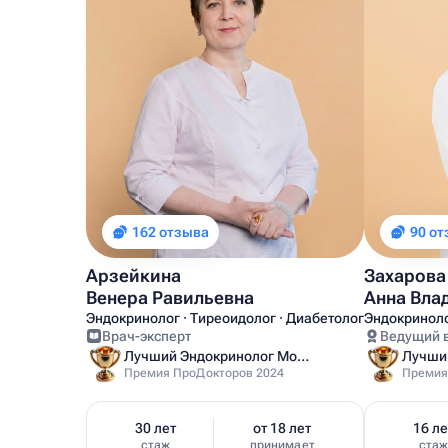
162 отзыва
90 о
Арзейкина
Захарова
Венера Равильевна
Анна Вла
Эндокринолог · Тиреоидолог · Диабетолог
Эндокриноло
Врач-эксперт
Ведущий 
Лучший Эндокринолог Москвы
Премия ПроДокторов 2024
Премия
30 лет
от 18 лет
16 ле
стаж
принимает
ста