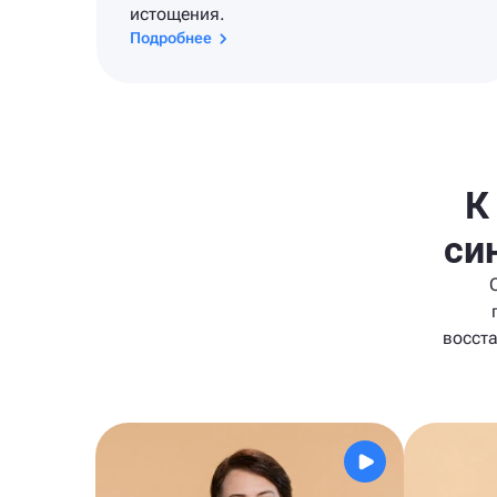
истощения.
Подробнее
К
си
восст