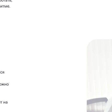
ботать,
ритме.
тся
ложно
т на