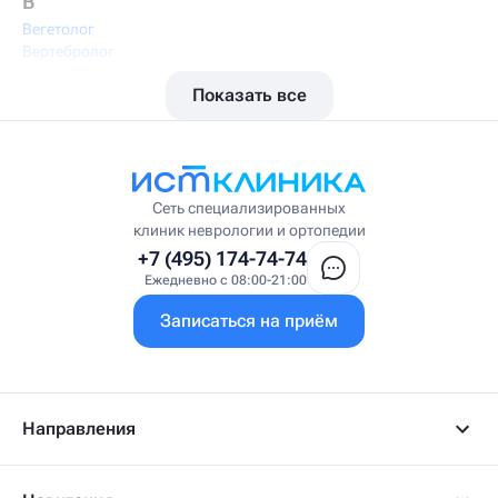
В
Вегетолог
Вертебролог
Вертеброневролог
Показать все
Вестибулолог
Висцеральный массажист
Висцеральный терапевт
Врач интегративной медицины
Врач ЛФК
Врач первичного приёма
Сеть специализированных
Врач УВТ
клиник неврологии и ортопедии
Врач УЗИ
+7 (495) 174-74-74
Врач ФРМ
Ежедневно с 08:00-21:00
Г
Записаться на приём
Гастроэнтеролог
Гастроэнтеролог-гепатолог
Гепатолог
Гериатр
Геронтолог
Направления
Гинеколог
Гинеколог-эндокринолог
Гипнотерапевт