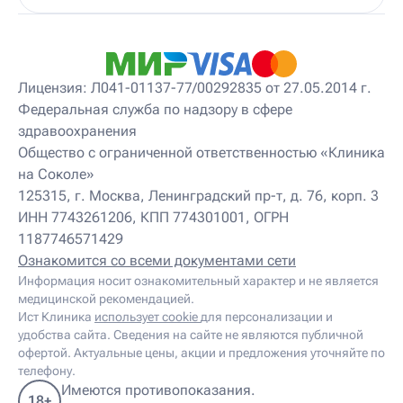
Детский массажист
Детский невролог
Детский невролог-остеопат
Детский невропатолог
Детский нейропсихолог
Лицензия: Л041-01137-77/00292835 от 27.05.2014 г.
Детский нутрициолог
Федеральная служба по надзору в сфере
Детский ортопед
здравоохранения
Детский остеопат
Детский отоневролог
Общество с ограниченной ответственностью «Клиника
Детский подиатр
на Соколе»
Детский психиатр
125315, г. Москва, Ленинградский пр-т, д. 76, корп. 3
Детский психолог
ИНН 7743261206, КПП 774301001, ОГРН
Детский психотерапевт
1187746571429
Детский реабилитолог
Детский ревматолог
Ознакомится со всеми документами сети
Детский рефлексотерапевт
Информация носит ознакомительный характер и не является
Детский сомнолог
медицинской рекомендацией.
Детский спортивный врач
Ист Клиника
использует cookie
для персонализации и
Детский травматолог
удобства сайта. Сведения на сайте не являются публичной
Детский травматолог-ортопед
офертой. Актуальные цены, акции и предложения уточняйте по
Детский физиотерапевт
телефону.
Детский эндокринолог
Имеются противопоказания.
18+
Диабетолог