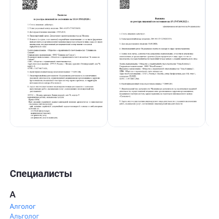
Специалисты
А
Алголог
Альголог