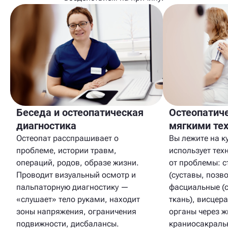
Беседа и остеопатическая
Остеопатич
диагностика
мягкими те
Остеопат расспрашивает о
Вы лежите на к
проблеме, истории травм,
использует тех
операций, родов, образе жизни.
от проблемы: с
Проводит визуальный осмотр и
(суставы, позв
пальпаторную диагностику —
фасциальные (
«слушает» тело руками, находит
ткань), висцер
зоны напряжения, ограничения
органы через ж
подвижности, дисбалансы.
краниосакральн