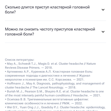
Сколько длится приступ кластерной головной
боли?
Можно ли снизить частоту приступов кластерной
головной боли?
Список литературы:
• May A., Schwedt T.J., Magis D. et al. Cluster headache // Nature
Reviews Disease Primers. — 2018.
• Артеменко А.Р., Куренков А.Л. Кластерная головная боль:
современные подходы к диагностике и лечению // Журнал
неврологии и психиатрии им. С.С. Корсакова. — 2021.
• Hoffmann J., May A. Diagnosis, pathophysiology, and management of
cluster headache // The Lancet Neurology. — 2018.
• Burish M.J., Pearson S.M., Shapiro R.E. et al. Cluster headache is one
of the most intensely painful human conditions // Headache. — 2021.
• Осипова В.В. Тригеминальные вегетативные цефалгии:
клинические особенности и лечение // РМЖ. — 2022.
• Wei D.Y., Yuan Ong J.J., Goadsby P.J. Cluster headache: epidemiology,