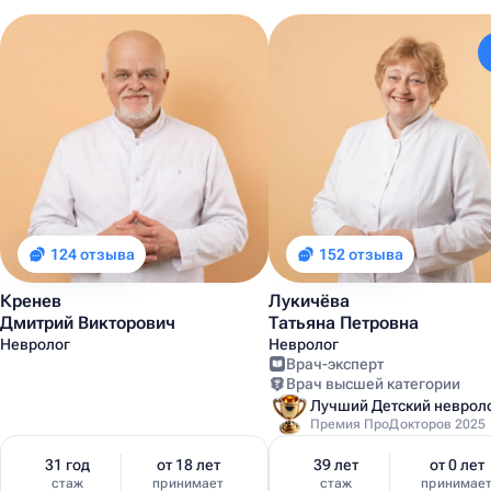
124 отзыва
152 отзыва
Кренев
Лукичёва
Дмитрий Викторович
Татьяна Петровна
Невролог
Невролог
Врач-эксперт
Врач высшей категории
Премия ПроДокторов 2025
31 год
от 18 лет
39 лет
от 0 лет
стаж
принимает
стаж
принимае