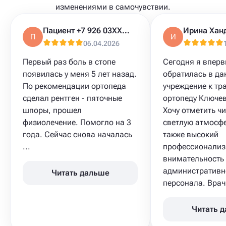
изменениями в самочувствии.
Пациент +7 926 03XXXXX
Ирина Хан
П
И
06.04.2026
Первый раз боль в стопе
Сегодня я впер
появилась у меня 5 лет назад.
обратилась в да
По рекомендации ортопеда
учреждение к тр
сделал рентген - пяточные
ортопеду Ключев
шпоры, прошел
Хочу отметить чи
физиолечение. Помогло на 3
светлую атмосфе
года. Сейчас снова началась
также высокий
...
профессионализ
внимательность
административн
Читать дальше
персонала. Врач 
Читать 