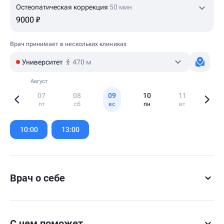
Остеопатическая коррекция
50 мин
9000 ₽
Врач принимает в нескольких клиниках
Университет
470 м
Август
07
08
09
10
11
пт
сб
вс
пн
вт
Item
1
10:00
13:00
of
6
Врач о себе
С чем поможет