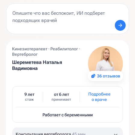
Кинезиотерапевт · Реабилитолог ·
Вертебролог
Шереметева Наталья
Вадимовна
36 отзывов
Подробнее
9 лет
от 6 лет
о враче
стаж
принимает
Работает с беременными
Консультация вертебролога
45 мин