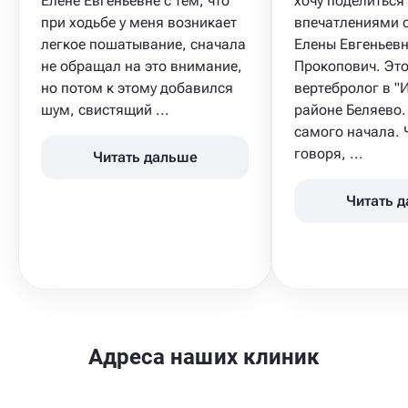
Елене Евгеньевне с тем, что
хочу поделиться
при ходьбе у меня возникает
впечатлениями о
легкое пошатывание, сначала
Елены Евгеньев
не обращал на это внимание,
Прокопович. Это
но потом к этому добавился
вертебролог в "
шум, свистящий ...
районе Беляево.
самого начала. 
говоря, ...
Читать дальше
Читать 
Адреса наших клиник