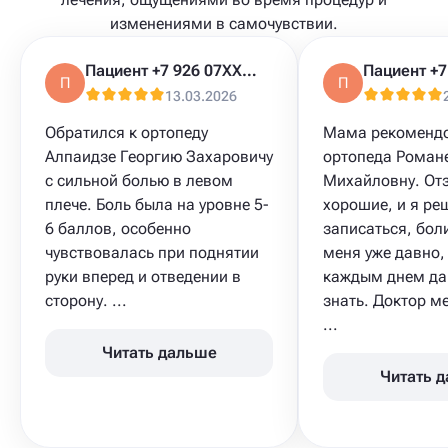
изменениями в самочувствии.
Пациент +7 926 07XXXXX
П
П
13.03.2026
Обратился к ортопеду
Мама рекоменд
Алпаидзе Георгию Захаровичу
ортопеда Роман
с сильной болью в левом
Михайловну. От
плече. Боль была на уровне 5-
хорошие, и я ре
6 баллов, особенно
записаться, бол
чувствовалась при поднятии
меня уже давно,
руки вперед и отведении в
каждым днем да
сторону. ...
знать. Доктор м
...
Читать дальше
Читать 