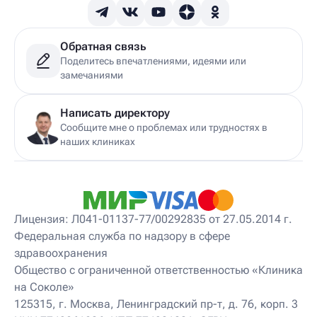
Детский гинеколог
Детский гинеколог-эндокринолог
Детский гирудотерапевт
Обратная связь
Детский дерматовенеролог
Поделитесь впечатлениями, идеями или
Детский дерматолог
замечаниями
Детский диетолог
Детский инструктор ЛФК
Детский кинезиолог
Написать директору
Детский консультирующий врач ЛФК
Сообщите мне о проблемах или трудностях в
Детский мануальный терапевт
наших клиниках
Детский массажист
Детский невролог
Детский невролог-остеопат
Детский невропатолог
Детский нейропсихолог
Лицензия: Л041-01137-77/00292835 от 27.05.2014 г.
Детский нутрициолог
Федеральная служба по надзору в сфере
Детский ортопед
здравоохранения
Детский остеопат
Детский отоневролог
Общество с ограниченной ответственностью «Клиника
Детский подиатр
на Соколе»
Детский психиатр
125315, г. Москва, Ленинградский пр-т, д. 76, корп. 3
Детский психолог