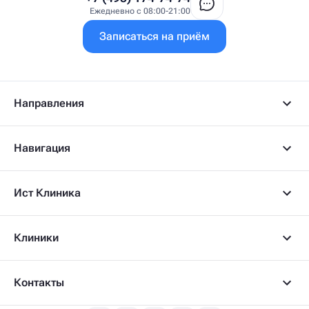
Врач ФРМ
Ежедневно с 08:00-21:00
Г
Записаться на приём
Гастроэнтеролог
Гастроэнтеролог-гепатолог
Гепатолог
Гериатр
Геронтолог
Направления
Гинеколог
Гинеколог-эндокринолог
Гипнотерапевт
Навигация
Гирудолог
Гирудотерапевт
Д
Ист Клиника
Дерматовенеролог
Дерматолог
Детский артролог
Клиники
Детский вертебролог
Детский вертеброневролог
Детский врач ЛФК
Детский врач УЗИ
Контакты
Детский гастроэнтеролог
Детский гепатолог