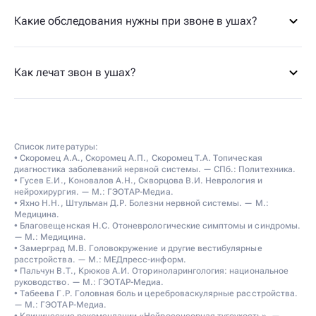
Какие обследования нужны при звоне в ушах?
Как лечат звон в ушах?
Список литературы:
• Скоромец А.А., Скоромец А.П., Скоромец Т.А. Топическая
диагностика заболеваний нервной системы. — СПб.: Политехника.
• Гусев Е.И., Коновалов А.Н., Скворцова В.И. Неврология и
нейрохирургия. — М.: ГЭОТАР-Медиа.
• Яхно Н.Н., Штульман Д.Р. Болезни нервной системы. — М.:
Медицина.
• Благовещенская Н.С. Отоневрологические симптомы и синдромы.
— М.: Медицина.
• Замерград М.В. Головокружение и другие вестибулярные
расстройства. — М.: МЕДпресс-информ.
• Пальчун В.Т., Крюков А.И. Оториноларингология: национальное
руководство. — М.: ГЭОТАР-Медиа.
• Табеева Г.Р. Головная боль и цереброваскулярные расстройства.
— М.: ГЭОТАР-Медиа.