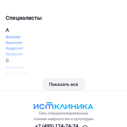
Специалисты
А
Алголог
Альголог
Андролог
Артролог
В
Вегетолог
Вертебролог
Вертеброневролог
Показать все
Вестибулолог
Висцеральный массажист
Висцеральный терапевт
Врач интегративной медицины
Врач ЛФК
Врач первичного приёма
Сеть специализированных
Врач УВТ
клиник неврологии и ортопедии
Врач УЗИ
+7 (495) 174-74-74