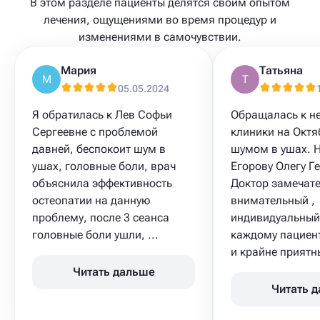
В этом разделе пациенты делятся своим опытом
лечения, ощущениями во время процедур и
изменениями в самочувствии.
Мария
Татьяна
М
Т
05.05.2024
Я обратилась к Лев Софьи
Обращалась к н
Сергеевне с проблемой
клиники на Октя
давней, беспокоит шум в
шумом в ушах. 
ушах, головные боли, врач
Егорову Олегу Г
объяснила эффективность
Доктор замечат
остеопатии на данную
внимательный ,
проблему, после 3 сеанса
индивидуальный
головные боли ушли, ...
каждому пациен
и крайне приятны
Читать дальше
Читать 