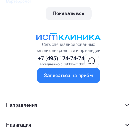
Вертебролог
Вертеброневролог
Показать все
Вестибулолог
Висцеральный массажист
Висцеральный терапевт
Врач интегративной медицины
Врач ЛФК
Врач первичного приёма
Сеть специализированных
Врач УВТ
клиник неврологии и ортопедии
Врач УЗИ
+7 (495) 174-74-74
Врач ФРМ
Ежедневно с 08:00-21:00
Г
Записаться на приём
Гастроэнтеролог
Гастроэнтеролог-гепатолог
Гепатолог
Гериатр
Геронтолог
Направления
Гинеколог
Гинеколог-эндокринолог
Гипнотерапевт
Навигация
Гирудолог
Гирудотерапевт