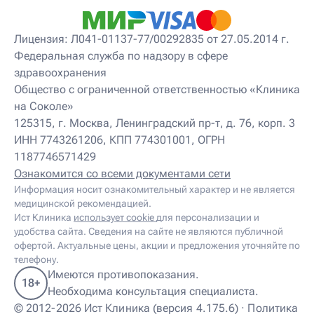
Детский невролог-остеопат
Детский невропатолог
Детский нейропсихолог
Лицензия: Л041-01137-77/00292835 от 27.05.2014 г.
Детский нутрициолог
Федеральная служба по надзору в сфере
Детский ортопед
здравоохранения
Детский остеопат
Детский отоневролог
Общество с ограниченной ответственностью «Клиника
Детский подиатр
на Соколе»
Детский психиатр
125315, г. Москва, Ленинградский пр-т, д. 76, корп. 3
Детский психолог
ИНН 7743261206, КПП 774301001, ОГРН
Детский психотерапевт
1187746571429
Детский реабилитолог
Детский ревматолог
Ознакомится со всеми документами сети
Детский рефлексотерапевт
Информация носит ознакомительный характер и не является
Детский сомнолог
медицинской рекомендацией.
Детский спортивный врач
Ист Клиника
использует cookie
для персонализации и
Детский травматолог
удобства сайта. Сведения на сайте не являются публичной
Детский травматолог-ортопед
офертой. Актуальные цены, акции и предложения уточняйте по
Детский физиотерапевт
телефону.
Детский эндокринолог
Имеются противопоказания.
18+
Диабетолог
Необходима консультация специалиста.
Диетолог
© 2012-2026 Ист Клиника (версия 4.175.6) ·
Политика
И