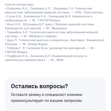
Список литературы:
• Скоромец А.А., Скоромец А.П., Скоромец Т.А. Топическая
диагностика заболеваний нервной системы. — СПб.: Политехника.
• Гусев Е.И., Коновалов А.Н., Скворцова В.И. Неврология и
нейрохирургия. — М.: ГЭОТАР-Медиа.
• Яхно Н.Н., Штульман Д.Р. (ред.). Болезни нервной системы.
Руководство для врачей. — М.: Медицина.
• Триумфов А.В. Топическая диагностика заболеваний нервной
системы. — М.: МЕДпресс-информ.
• Дуус П. Топический диагноз в неврологии. Анатомия. Физиология.
Клиника. — М.: Вазар-Ферро.
• Табеева Г.Р. Головная боль: руководство для врачей. — М.:
ГЭОТАР-Медиа.
• Парфёнов В.А., Хасанова Д.Р. Ишемический инсульт и
хроническая ишемия мозга. — М.: МИА.
Остались вопросы?
Оставьте заявку и специалист клиники
проконсультирует по вашим запросам