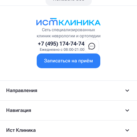
Висцеральный массажист
Висцеральный терапевт
Врач интегративной медицины
Врач ЛФК
Врач первичного приёма
Сеть специализированных
Врач УВТ
клиник неврологии и ортопедии
Врач УЗИ
+7 (495) 174-74-74
Врач ФРМ
Ежедневно с 08:00-21:00
Г
Записаться на приём
Гастроэнтеролог
Гастроэнтеролог-гепатолог
Гепатолог
Гериатр
Геронтолог
Направления
Гинеколог
Гинеколог-эндокринолог
Гипнотерапевт
Навигация
Гирудолог
Гирудотерапевт
Д
Ист Клиника
Дерматовенеролог