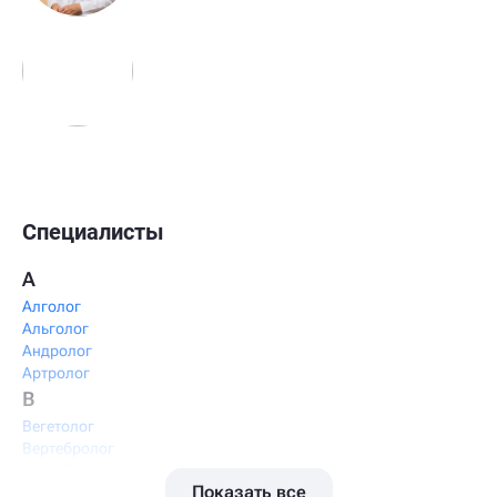
Специалисты
А
Алголог
Альголог
Андролог
Артролог
В
Вегетолог
Вертебролог
Вертеброневролог
Показать все
Вестибулолог