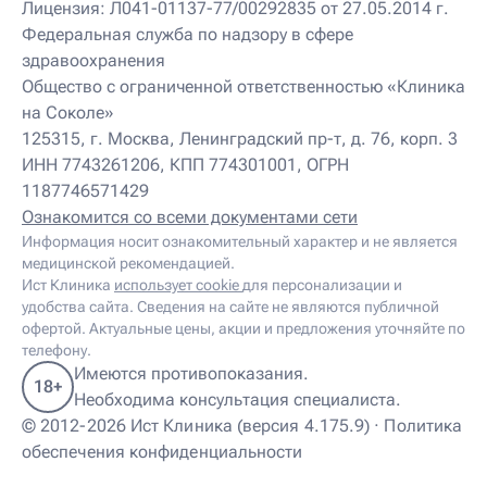
Лицензия: Л041-01137-77/00292835 от 27.05.2014 г.
Детский нутрициолог
Федеральная служба по надзору в сфере
Детский ортопед
здравоохранения
Детский остеопат
Детский отоневролог
Общество с ограниченной ответственностью «Клиника
Детский подиатр
на Соколе»
Детский психиатр
125315, г. Москва, Ленинградский пр-т, д. 76, корп. 3
Детский психолог
ИНН 7743261206, КПП 774301001, ОГРН
Детский психотерапевт
1187746571429
Детский реабилитолог
Детский ревматолог
Ознакомится со всеми документами сети
Детский рефлексотерапевт
Информация носит ознакомительный характер и не является
Детский сомнолог
медицинской рекомендацией.
Детский спортивный врач
Ист Клиника
использует cookie
для персонализации и
Детский травматолог
удобства сайта. Сведения на сайте не являются публичной
Детский травматолог-ортопед
офертой. Актуальные цены, акции и предложения уточняйте по
Детский физиотерапевт
телефону.
Детский эндокринолог
Имеются противопоказания.
18+
Диабетолог
Необходима консультация специалиста.
Диетолог
© 2012-2026 Ист Клиника (версия 4.175.9) ·
Политика
И
обеспечения конфиденциальности
Иглорефлексотерапевт
Иглотерапевт