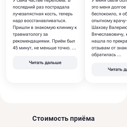
У сына частые переломы​. В
У меня были бол
последний раз пострадала
это меня долгое
лучезапястная кость, теперь
беспокоило, я о
надо восстанавливаться.
опытному врачу
Пришли в знакомую клинику к
Шахову Валери
травматологу за
Вячеславовичу, 
рекомендациями. Приём был
нашла по прекр
45 минут, не меньше точно. ...
отзывам от знак
обратилась ...
Читать дальше
Читать 
Стоимость приёма