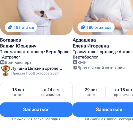
181 отзыв
180 отзывов
Богданов
Ардашева
Вадим Юрьевич
Елена Игоревна
Травматолог-ортопед · Вертебролог
Травматолог-ортопед · Артроло
· Артролог
Вертебролог
Врач-эксперт
КМН
Врач высшей категории
Лучший Детский ортопед Москвы
Премия ПроДокторов 2024
18 лет
от 14 лет
29 лет
от 18 лет
стаж
принимает
стаж
принимае
Записаться
Записаться
Ближайшая запись сегодня
Ближайшая запись сегодн