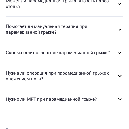
Может ли парамедианная грыжа вызвать парез
стопы?
Помогает ли мануальная терапия при
парамедианной грыже?
Сколько длится лечение парамедианной грыжи?
Нужна ли операция при парамедианной грыже с
онемением ноги?
Нужно ли МРТ при парамедианной грыже?