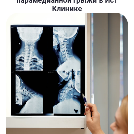
парамедианной грыжи в Ист
Клинике