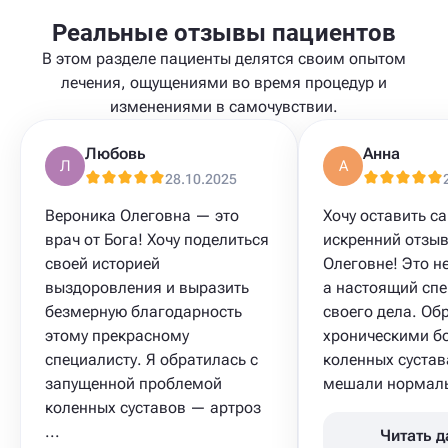
Реальные отзывы пациентов
В этом разделе пациенты делятся своим опытом
лечения, ощущениями во время процедур и
изменениями в самочувствии.
Любовь
Анна
Л
А
28.10.2025
Вероника Олеговна — это
Хочу оставить с
врач от Бога! Хочу поделиться
искренний отзыв
своей историей
Олеговне! Это не
выздоровления и выразить
а настоящий сп
безмерную благодарность
своего дела. Об
этому прекрасному
хроническими б
специалисту. Я обратилась с
коленных сустав
запущенной проблемой
мешали нормальн
коленных суставов — артроз
...
Читать 