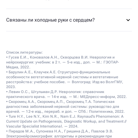
Связаны ли холодные руки с сердцем?
Список литературы:
• Гусев Е.И., Коновалов А.Н., Скворцова В.И. Неврология и
нейрохирургия: учебник: в 2 т. — 5-е изд., доп. — М.: ГЭОТАР-
Медиа, 2022.
• Барулин А.Е., Клаучек А.Е. Структурно-функциональные
особенности вегетативной нервной системы и вегетативные
расстройства: учебное пособие. — Волгоград: Изд-во ВолгГМУ,
2023.
• Левин О.С., Штульман Д.Р. Неврология: справочник
практического врача. — 14-е изд. — М.: МЕДпресс-информ, 2022.
• Скоромец А.А., Скоромец А.П., Скоромец Т.А. Топическая
диагностика заболеваний нервной системы: руководство для
врачей. — 12-е изд., перераб. и доп. — СПб.: Политехника, 2022.
• Ture H.Y., Lee N.Y., Kim N.R., Nam E.J. Raynaud’s Phenomenon: A
Current Update on Pathogenesis, Diagnostic Workup, and Treatment //
Vascular Specialist International. — 2024.
• Пирадов М.А., Супонева Н.А., Гришина Д.А., Павлов Э.В.
Электронейромиография: алгоритмы и рекомендации при