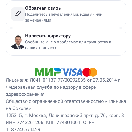
Детский гирудотерапевт
Обратная связь
Детский дерматовенеролог
Поделитесь впечатлениями, идеями или
Детский дерматолог
замечаниями
Детский диетолог
Детский инструктор ЛФК
Детский кинезиолог
Написать директору
Детский консультирующий врач ЛФК
Сообщите мне о проблемах или трудностях в
Детский мануальный терапевт
наших клиниках
Детский массажист
Детский невролог
Детский невролог-остеопат
Детский невропатолог
Детский нейропсихолог
Лицензия: Л041-01137-77/00292835 от 27.05.2014 г.
Детский нутрициолог
Федеральная служба по надзору в сфере
Детский ортопед
здравоохранения
Детский остеопат
Детский отоневролог
Общество с ограниченной ответственностью «Клиника
Детский подиатр
на Соколе»
Детский психиатр
125315, г. Москва, Ленинградский пр-т, д. 76, корп. 3
Детский психолог
ИНН 7743261206, КПП 774301001, ОГРН
Детский психотерапевт
1187746571429
Детский реабилитолог