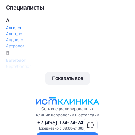
Специалисты
А
Алголог
Альголог
Андролог
Артролог
В
Вегетолог
Вертебролог
Вертеброневролог
Показать все
Вестибулолог
Висцеральный массажист
Висцеральный терапевт
Врач интегративной медицины
Врач ЛФК
Врач первичного приёма
Сеть специализированных
Врач УВТ
клиник неврологии и ортопедии
Врач УЗИ
+7 (495) 174-74-74
Врач ФРМ
Ежедневно с 08:00-21:00
Г