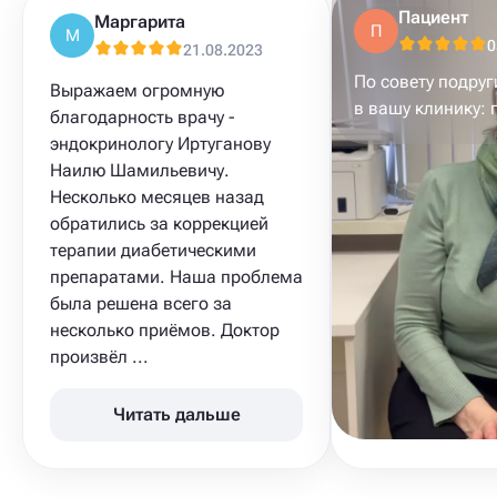
Пациент
Маргарита
01:04
П
М
0
21.08.2023
По совету подруг
Выражаем огромную
в вашу клинику: п
благодарность врачу -
эндокринологу Иртуганову
Наилю Шамильевичу.
Несколько месяцев назад
обратились за коррекцией
терапии диабетическими
препаратами. Наша проблема
была решена всего за
несколько приёмов. Доктор
произвёл ...
Читать дальше