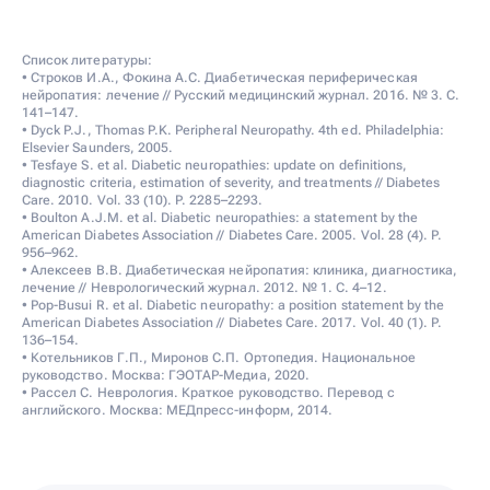
Список литературы:
• Строков И.А., Фокина А.С. Диабетическая периферическая
нейропатия: лечение // Русский медицинский журнал. 2016. № 3. С.
141–147.
• Dyck P.J., Thomas P.K. Peripheral Neuropathy. 4th ed. Philadelphia:
Elsevier Saunders, 2005.
• Tesfaye S. et al. Diabetic neuropathies: update on definitions,
diagnostic criteria, estimation of severity, and treatments // Diabetes
Care. 2010. Vol. 33 (10). P. 2285–2293.
• Boulton A.J.M. et al. Diabetic neuropathies: a statement by the
American Diabetes Association // Diabetes Care. 2005. Vol. 28 (4). P.
956–962.
• Алексеев В.В. Диабетическая нейропатия: клиника, диагностика,
лечение // Неврологический журнал. 2012. № 1. С. 4–12.
• Pop-Busui R. et al. Diabetic neuropathy: a position statement by the
American Diabetes Association // Diabetes Care. 2017. Vol. 40 (1). P.
136–154.
• Котельников Г.П., Миронов С.П. Ортопедия. Национальное
руководство. Москва: ГЭОТАР-Медиа, 2020.
• Рассел С. Неврология. Краткое руководство. Перевод с
английского. Москва: МЕДпресс-информ, 2014.