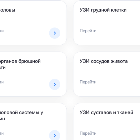
головы
УЗИ грудной клетки
ти
Перейти
органов брюшной
УЗИ сосудов живота
сти
ти
Перейти
половой системы у
УЗИ суставов и тканей
ин
ти
Перейти