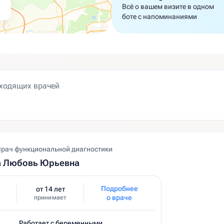
Всё о вашем визите в одном
боте с напоминаниями
Врач функциональной диагностики
а Любовь Юрьевна
Подробнее
от 14 лет
о враче
принимает
Работает с беременными