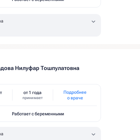
ва
адова Нилуфар Тошпулатовна
Подробнее
т
от 1 года
о враче
принимает
Работает с беременными
ва