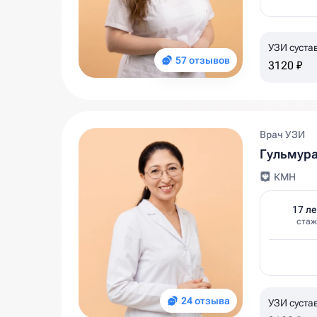
УЗИ суста
57 отзывов
3120 ₽
Врач УЗИ
Гульмур
КМН
17 ле
стаж
24 отзыва
УЗИ суста