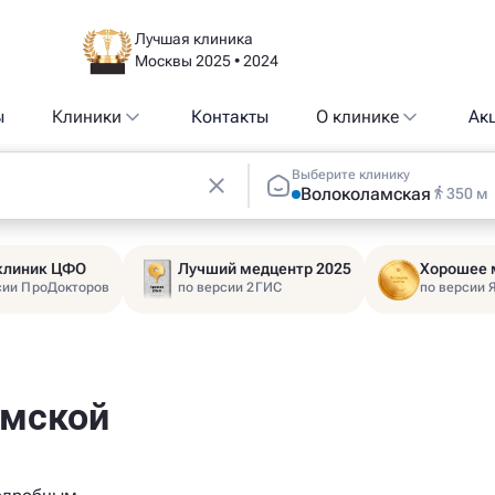
Лучшая клиника
Москвы 2025 • 2024
ы
Клиники
Контакты
О клинике
Ак
Выберите клинику
Волоколамская
350 м
 клиник ЦФО
Лучший медцентр 2025
Хорошее 
сии ПроДокторов
по версии 2ГИС
по версии 
амской