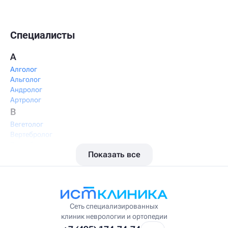
Специалисты
А
Алголог
Альголог
Андролог
Артролог
В
Вегетолог
Вертебролог
Вертеброневролог
Показать все
Вестибулолог
Висцеральный массажист
Висцеральный терапевт
Врач интегративной медицины
Врач ЛФК
Врач первичного приёма
Сеть специализированных
Врач УВТ
клиник неврологии и ортопедии
Врач УЗИ