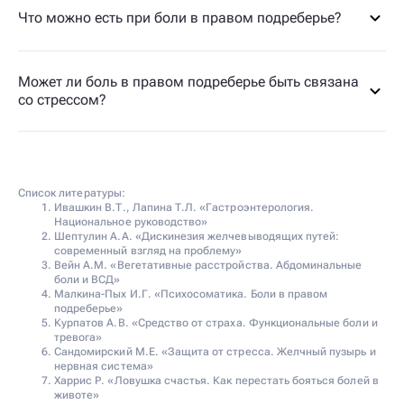
Что можно есть при боли в правом подреберье?
Может ли боль в правом подреберье быть связана
со стрессом?
Список литературы:
Ивашкин В.Т., Лапина Т.Л. «Гастроэнтерология.
Национальное руководство»
Шептулин А.А. «Дискинезия желчевыводящих путей:
современный взгляд на проблему»
Вейн А.М. «Вегетативные расстройства. Абдоминальные
боли и ВСД»
Малкина-Пых И.Г. «Психосоматика. Боли в правом
подреберье»
Курпатов А.В. «Средство от страха. Функциональные боли и
тревога»
Сандомирский М.Е. «Защита от стресса. Желчный пузырь и
нервная система»
Харрис Р. «Ловушка счастья. Как перестать бояться болей в
животе»