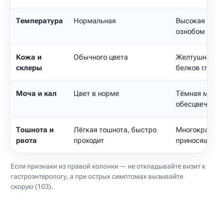
Температура
Нормальная
Высокая (38
ознобом
Кожа и
Обычного цвета
Желтушност
склеры
белков глаз
Моча и кал
Цвет в норме
Тёмная моч
обесцвечен
Тошнота и
Лёгкая тошнота, быстро
Многократна
рвота
проходит
приносящая
Если признаки из правой колонки — не откладывайте визит к
гастроэнтерологу, а при острых симптомах вызывайте
скорую (103).