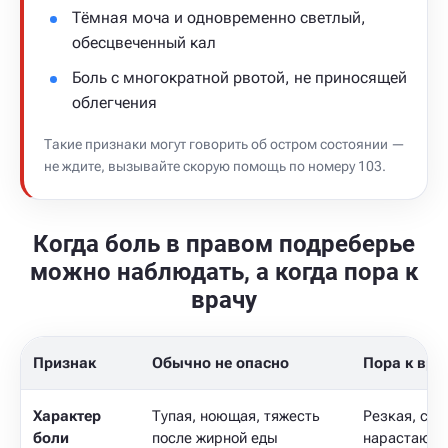
Тёмная моча и одновременно светлый,
обесцвеченный кал
Боль с многократной рвотой, не приносящей
облегчения
Такие признаки могут говорить об остром состоянии —
не ждите, вызывайте скорую помощь по номеру 103.
Когда боль в правом подреберье
можно наблюдать, а когда пора к
врачу
Признак
Обычно не опасно
Пора к вра
Характер
Тупая, ноющая, тяжесть
Резкая, схв
боли
после жирной еды
нарастающа