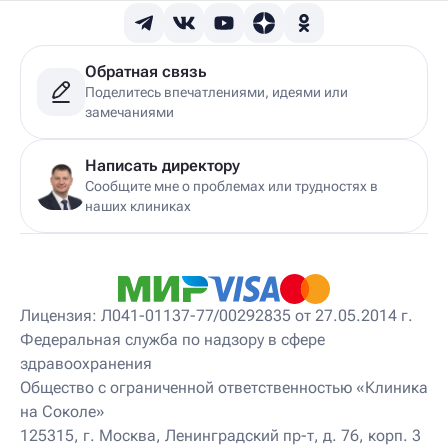
Детский гепатолог
Детский гинеколог
Детский гинеколог-эндокринолог
Детский гирудотерапевт
Обратная связь
Детский дерматовенеролог
Поделитесь впечатлениями, идеями или
Детский дерматолог
замечаниями
Детский диетолог
Детский инструктор ЛФК
Детский кинезиолог
Написать директору
Детский консультирующий врач ЛФК
Сообщите мне о проблемах или трудностях в
Детский мануальный терапевт
наших клиниках
Детский массажист
Детский невролог
Детский невролог-остеопат
Детский невропатолог
Детский нейропсихолог
Лицензия: Л041-01137-77/00292835 от 27.05.2014 г.
Детский нутрициолог
Федеральная служба по надзору в сфере
Детский ортопед
здравоохранения
Детский остеопат
Детский отоневролог
Общество с ограниченной ответственностью «Клиника
Детский подиатр
на Соколе»
Детский психиатр
125315, г. Москва, Ленинградский пр-т, д. 76, корп. 3
Детский психолог