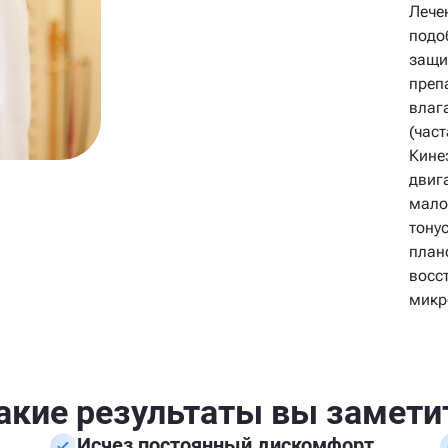
Лече
подо
защи
преп
влаг
(час
Кине
двиг
мало
тону
план
восс
микр
акие результаты вы замети
Исчез постоянный дискомфорт