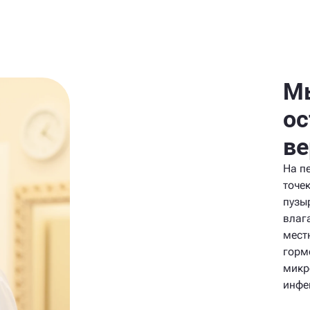
Мы
ос
ве
На п
точе
пузы
влаг
мест
горм
микр
инфе