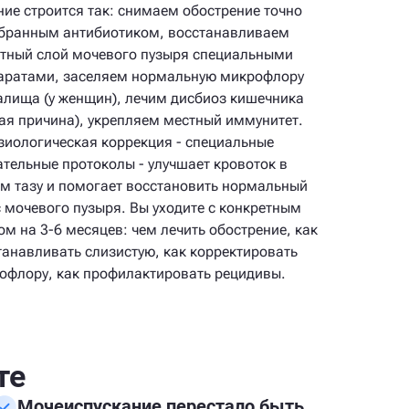
ние строится так: снимаем обострение точно
бранным антибиотиком, восстанавливаем
тный слой мочевого пузыря специальными
аратами, заселяем нормальную микрофлору
алища (у женщин), лечим дисбиоз кишечника
тая причина), укрепляем местный иммунитет.
зиологическая коррекция - специальные
ательные протоколы - улучшает кровоток в
м тазу и помогает восстановить нормальный
с мочевого пузыря. Вы уходите с конкретным
ом на 3-6 месяцев: чем лечить обострение, как
танавливать слизистую, как корректировать
офлору, как профилактировать рецидивы.
те
Мочеиспускание перестало быть