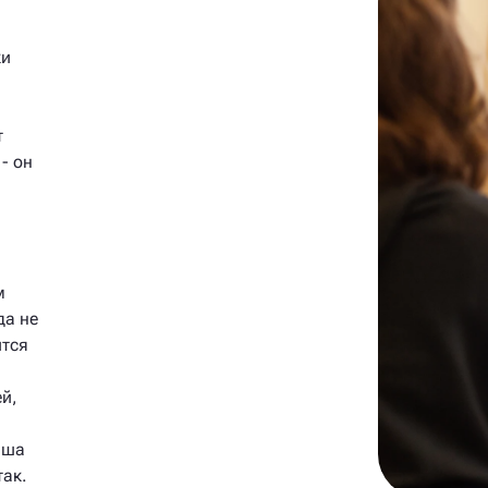
ки
и
т
- он
м
да не
ится
й,
аша
так.