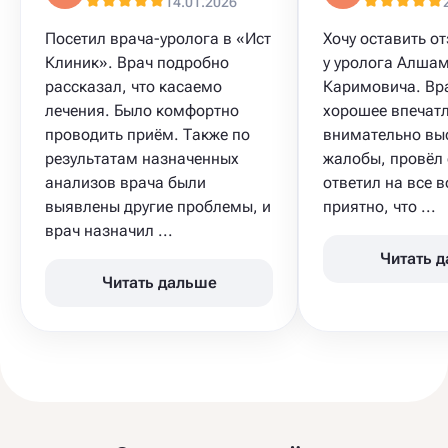
14.01.2026
Посетил врача-уролога в «Ист
Хочу оставить о
Клиник». Врач подробно
у уролога Алша
рассказал, что касаемо
Каримовича. Вр
лечения. Было комфортно
хорошее впечатл
проводить приём. Также по
внимательно вы
результатам назначенных
жалобы, провёл 
анализов врача были
ответил на все 
выявлены другие проблемы, и
приятно, что ...
врач назначил ...
Читать 
Читать дальше