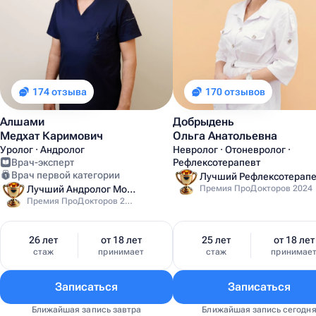
174 отзыва
170 отзывов
Алшами
Добрыдень
Медхат Каримович
Ольга Анатольевна
Уролог · Андролог
Невролог · Отоневролог ·
Врач-эксперт
Рефлексотерапевт
Врач первой категории
Лучший Андролог Москвы
Премия ПроДокторов 2024
Премия ПроДокторов 2024
26 лет
от 18 лет
25 лет
от 18 лет
стаж
принимает
стаж
принимае
Записаться
Записаться
Ближайшая запись завтра
Ближайшая запись сегодн