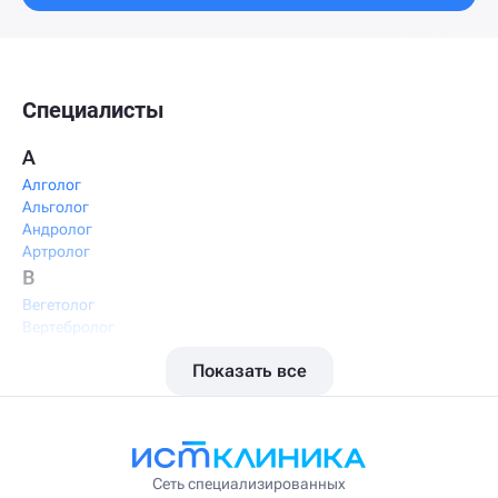
Специалисты
А
Алголог
Альголог
Андролог
Артролог
В
Вегетолог
Вертебролог
Вертеброневролог
Показать все
Вестибулолог
Висцеральный массажист
Висцеральный терапевт
Врач интегративной медицины
Врач ЛФК
Врач первичного приёма
Сеть специализированных