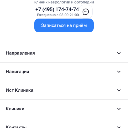
Врач УВТ
клиник неврологии и ортопедии
Врач УЗИ
+7 (495) 174-74-74
Врач ФРМ
Ежедневно с 08:00-21:00
Г
Записаться на приём
Гастроэнтеролог
Гастроэнтеролог-гепатолог
Гепатолог
Гериатр
Геронтолог
Направления
Гинеколог
Гинеколог-эндокринолог
Гипнотерапевт
Навигация
Гирудолог
Гирудотерапевт
Д
Ист Клиника
Дерматовенеролог
Дерматолог
Детский артролог
Клиники
Детский вертебролог
Детский вертеброневролог
Детский врач ЛФК
Детский врач УЗИ
Контакты