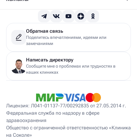
Детский гастроэнтеролог
Детский гепатолог
Детский гинеколог
Детский гинеколог-эндокринолог
Детский гирудотерапевт
Обратная связь
Детский дерматовенеролог
Поделитесь впечатлениями, идеями или
Детский дерматолог
замечаниями
Детский диетолог
Детский инструктор ЛФК
Детский кинезиолог
Написать директору
Детский консультирующий врач ЛФК
Сообщите мне о проблемах или трудностях в
Детский мануальный терапевт
наших клиниках
Детский массажист
Детский невролог
Детский невролог-остеопат
Детский невропатолог
Детский нейропсихолог
Лицензия: Л041-01137-77/00292835 от 27.05.2014 г.
Детский нутрициолог
Федеральная служба по надзору в сфере
Детский ортопед
здравоохранения
Детский остеопат
Детский отоневролог
Общество с ограниченной ответственностью «Клиника
Детский подиатр
на Соколе»