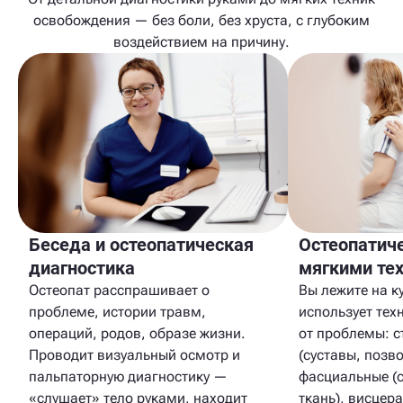
освобождения — без боли, без хруста, с глубоким
воздействием на причину.
Беседа и остеопатическая
Остеопатич
диагностика
мягкими те
Остеопат расспрашивает о
Вы лежите на к
проблеме, истории травм,
использует тех
операций, родов, образе жизни.
от проблемы: с
Проводит визуальный осмотр и
(суставы, позв
пальпаторную диагностику —
фасциальные (
«слушает» тело руками, находит
ткань), висцер