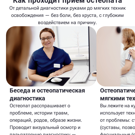
Как проходит приём остеопата
От детальной диагностики руками до мягких техник
освобождения — без боли, без хруста, с глубоким
воздействием на причину.
Беседа и остеопатическая
Остеопатич
диагностика
мягкими те
Остеопат расспрашивает о
Вы лежите на к
проблеме, истории травм,
использует тех
операций, родов, образе жизни.
от проблемы: с
Проводит визуальный осмотр и
(суставы, позв
пальпаторную диагностику —
фасциальные (