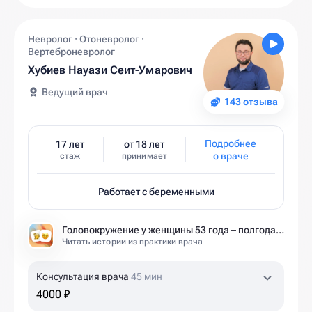
Невролог · Отоневролог ·
Вертеброневролог
Хубиев Науази Сеит-Умарович
Ведущий врач
143 отзыва
Подробнее
17 лет
от 18 лет
о враче
стаж
принимает
Работает с беременными
Головокружение у женщины 53 года – полгода без диагноза и 6 занятий до результата
Читать истории из практики врача
Консультация врача
45 мин
4000 ₽