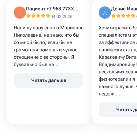
Пациент +7 963 77XXXXX
Денис Ива
П
Д
04.02.2026
Напишу пару слов о Марианне
Хочу выразить б
Николаевне, не знаю, что бы
специалистам эт
со мной было, если бы не
за эффективное 
грамотная помощь и чуткое
панических атак
отношение с ее стороны. Я
Казакевичу Вит
буквально был на ...
Владимировичу !
нескольких сеан
физиотерапии я 
Читать дальше
намного лучше, 
недели ...
Читать 