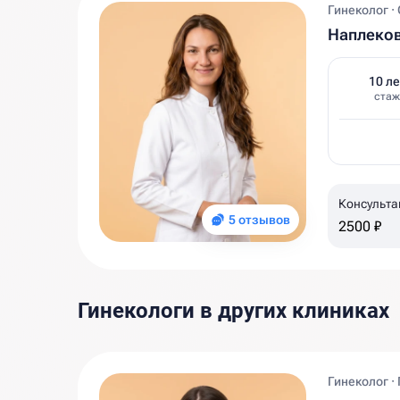
Гинеколог ·
Наплеков
10 ле
стаж
Консульта
5 отзывов
2500 ₽
Гинекологи в других клиниках
Гинеколог ·