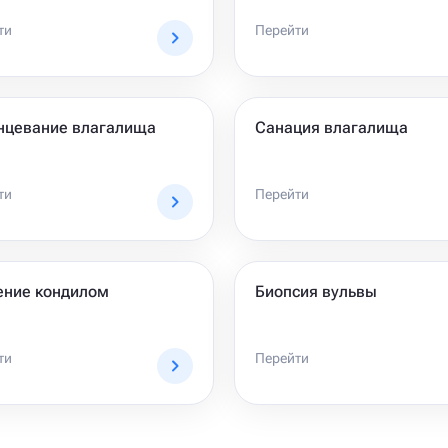
ти
Перейти
нцевание влагалища
Санация влагалища
ти
Перейти
ение кондилом
Биопсия вульвы
ти
Перейти