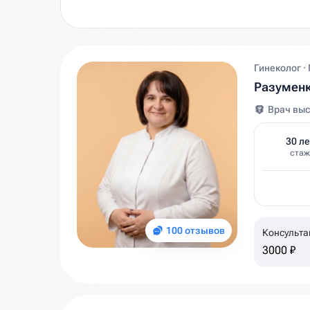
Гинеколог ·
Разуменк
Врач выс
30 ле
стаж
100 отзывов
Консульта
3000 ₽