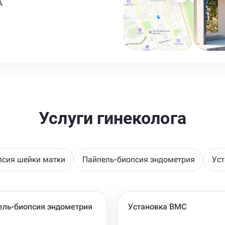
А
Услуги гинеколога
псия шейки матки
Пайпель-биопсия эндометрия
Ус
ель-биопсия эндометрия
Установка ВМС