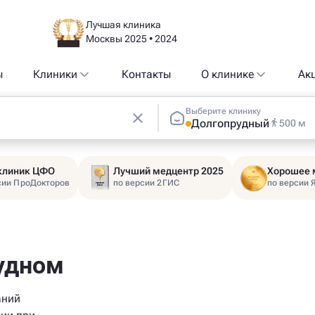
Лучшая клиника
Москвы 2025 • 2024
ы
Клиники
Контакты
О клинике
Ак
Выберите клинику
Долгопрудный
500 м
 клиник ЦФО
Лучший медцентр 2025
Хорошее 
сии ПроДокторов
по версии 2ГИС
по версии 
рудном
аний