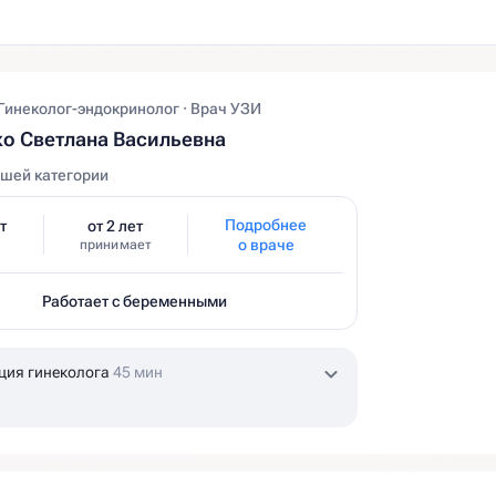
 Гинеколог-эндокринолог · Врач УЗИ
о Светлана Васильевна
шей категории
Подробнее
т
от 2 лет
о враче
принимает
Работает с беременными
ция гинеколога
45 мин