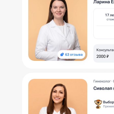
Ларина Е
17 ле
стаж
Консульта
63 отзыва
2000 ₽
Гинеколог ·
Сиволап 
Выбор
Премия