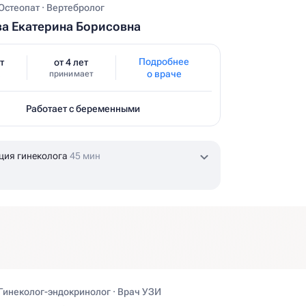
 Остеопат · Вертебролог
а Екатерина Борисовна
Подробнее
т
от 4 лет
о враче
принимает
Работает с беременными
ция гинеколога
45 мин
 Гинеколог-эндокринолог · Врач УЗИ