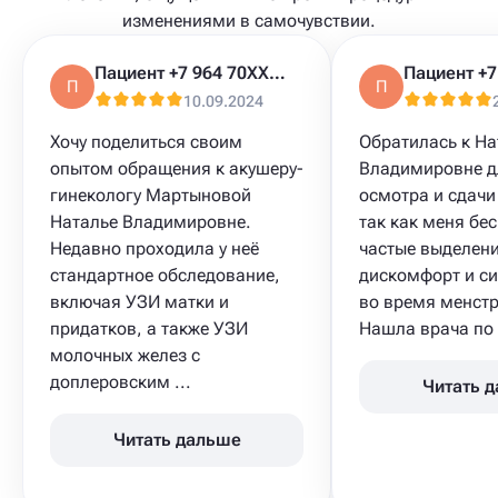
изменениями в самочувствии.
Пациент +7 964 70XXXXX
П
П
10.09.2024
Хочу поделиться своим
Обратилась к На
опытом обращения к акушеру-
Владимировне д
гинекологу Мартыновой
осмотра и сдачи
Наталье Владимировне.
так как меня бе
Недавно проходила у неё
частые выделени
стандартное обследование,
дискомфорт и си
включая УЗИ матки и
во время менстр
придатков, а также УЗИ
Нашла врача по 
молочных желез с
доплеровским ...
Читать 
Читать дальше