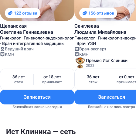
122 отзыва
156 отзывов
Щепанская
Сенглеева
Светлана Геннадиевна
Людмила Михайловна
Гинеколог · Гинеколог-эндокринолог
Гинеколог · Гинеколог-эндокр
· Врач интегративной медицины
· Врач УЗИ
Ведущий врач
Врач-эксперт
КМН
КМН
Премия Ист Клиники
2023
36 лет
от 18 лет
36 лет
от 0 лет
стаж
принимает
стаж
принимае
Записаться
Записаться
Ближайшая запись сегодня
Ближайшая запись завтра
Ист Клиника — сеть