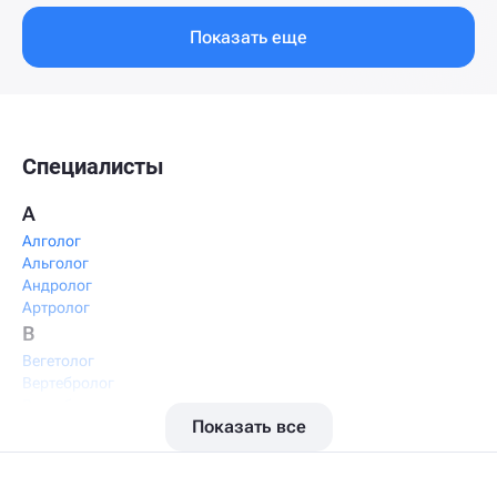
Показать еще
Специалисты
А
Алголог
Альголог
Андролог
Артролог
В
Вегетолог
Вертебролог
Вертеброневролог
Показать все
Вестибулолог
Висцеральный массажист
Висцеральный терапевт
Врач интегративной медицины