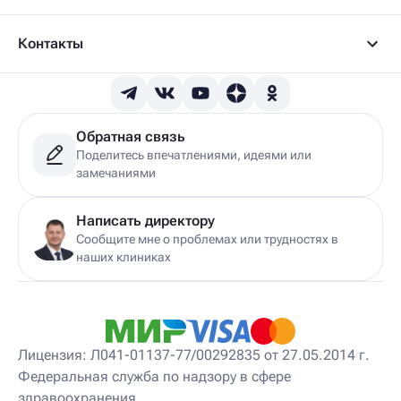
Детский вертеброневролог
Детский врач ЛФК
Детский врач УЗИ
Контакты
Детский гастроэнтеролог
Детский гепатолог
Детский гинеколог
Детский гинеколог-эндокринолог
Детский гирудотерапевт
Обратная связь
Детский дерматовенеролог
Поделитесь впечатлениями, идеями или
Детский дерматолог
замечаниями
Детский диетолог
Детский инструктор ЛФК
Детский кинезиолог
Написать директору
Детский консультирующий врач ЛФК
Сообщите мне о проблемах или трудностях в
Детский мануальный терапевт
наших клиниках
Детский массажист
Детский невролог
Детский невролог-остеопат
Детский невропатолог
Детский нейропсихолог
Лицензия: Л041-01137-77/00292835 от 27.05.2014 г.
Детский нутрициолог
Федеральная служба по надзору в сфере
Детский ортопед
здравоохранения
Детский остеопат