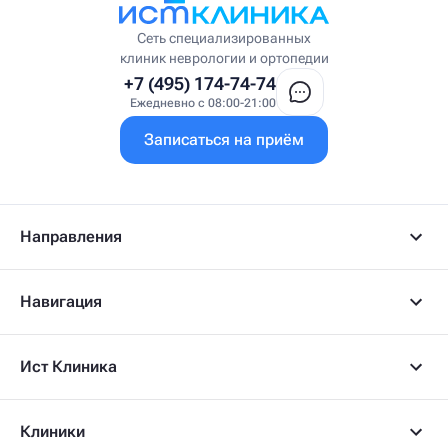
Врач ЛФК
Врач первичного приёма
Сеть специализированных
Врач УВТ
клиник неврологии и ортопедии
Врач УЗИ
+7 (495) 174-74-74
Врач ФРМ
Ежедневно с 08:00-21:00
Г
Записаться на приём
Гастроэнтеролог
Гастроэнтеролог-гепатолог
Гепатолог
Гериатр
Геронтолог
Направления
Гинеколог
Гинеколог-эндокринолог
Гипнотерапевт
Навигация
Гирудолог
Гирудотерапевт
Д
Ист Клиника
Дерматовенеролог
Дерматолог
Детский артролог
Клиники
Детский вертебролог