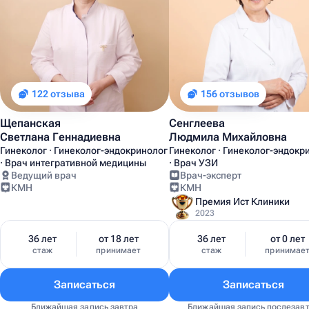
122 отзыва
156 отзывов
Щепанская
Сенглеева
Светлана Геннадиевна
Людмила Михайловна
Гинеколог · Гинеколог-эндокринолог
Гинеколог · Гинеколог-эндокр
· Врач интегративной медицины
· Врач УЗИ
Ведущий врач
Врач-эксперт
КМН
КМН
Премия Ист Клиники
2023
36 лет
от 18 лет
36 лет
от 0 лет
стаж
принимает
стаж
принимае
Записаться
Записаться
Ближайшая запись завтра
Ближайшая запись послезав