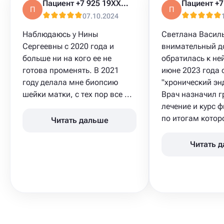
Пациент +7 925 19XXXXX
П
П
07.10.2024
Наблюдаюсь у Нины
Светлана Василь
Сергеевны с 2020 года и
внимательный до
больше ни на кого ее не
обратилась к не
готова променять. В 2021
июне 2023 года 
году делала мне биопсию
"хронический эн
шейки матки​, с тех пор все ...
Врач назначил 
лечение и курс 
по итогам которо
Читать дальше
Читать 