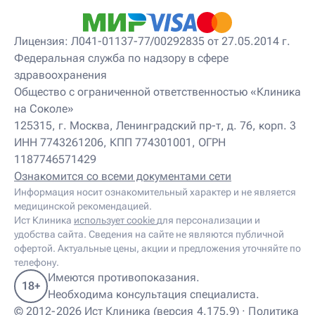
Детский невролог-остеопат
Детский невропатолог
Детский нейропсихолог
Лицензия: Л041-01137-77/00292835 от 27.05.2014 г.
Детский нутрициолог
Федеральная служба по надзору в сфере
Детский ортопед
здравоохранения
Детский остеопат
Детский отоневролог
Общество с ограниченной ответственностью «Клиника
Детский подиатр
на Соколе»
Детский психиатр
125315, г. Москва, Ленинградский пр-т, д. 76, корп. 3
Детский психолог
ИНН 7743261206, КПП 774301001, ОГРН
Детский психотерапевт
1187746571429
Детский реабилитолог
Детский ревматолог
Ознакомится со всеми документами сети
Детский рефлексотерапевт
Информация носит ознакомительный характер и не является
Детский сомнолог
медицинской рекомендацией.
Детский спортивный врач
Ист Клиника
использует cookie
для персонализации и
Детский травматолог
удобства сайта. Сведения на сайте не являются публичной
Детский травматолог-ортопед
офертой. Актуальные цены, акции и предложения уточняйте по
Детский физиотерапевт
телефону.
Детский эндокринолог
Имеются противопоказания.
18+
Диабетолог
Необходима консультация специалиста.
Диетолог
© 2012-2026 Ист Клиника (версия 4.175.9) ·
Политика