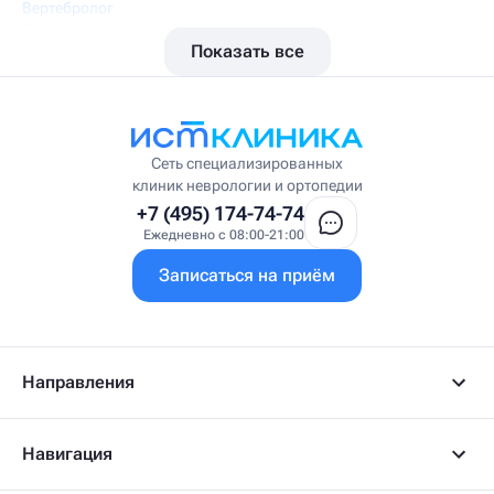
Вертебролог
Вертеброневролог
Показать все
Вестибулолог
Висцеральный массажист
Висцеральный терапевт
Врач интегративной медицины
Врач ЛФК
Врач первичного приёма
Сеть специализированных
Врач УВТ
клиник неврологии и ортопедии
Врач УЗИ
+7 (495) 174-74-74
Врач ФРМ
Ежедневно с 08:00-21:00
Г
Записаться на приём
Гастроэнтеролог
Гастроэнтеролог-гепатолог
Гепатолог
Гериатр
Геронтолог
Направления
Гинеколог
Гинеколог-эндокринолог
Гипнотерапевт
Навигация
Гирудолог
Гирудотерапевт