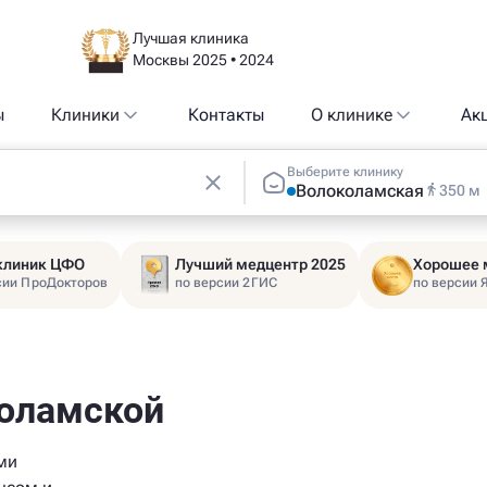
Лучшая клиника
Москвы 2025 • 2024
ы
Клиники
Контакты
О клинике
Ак
Выберите клинику
Волоколамская
350 м
 клиник ЦФО
Лучший медцентр 2025
Хорошее 
сии ПроДокторов
по версии 2ГИС
по версии 
коламской
ми