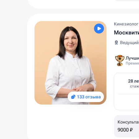
Кинезиолог
Москвити
Ведущий
Лучши
Премия
28 ле
стаж
133 отзыва
Консульта
9000 ₽