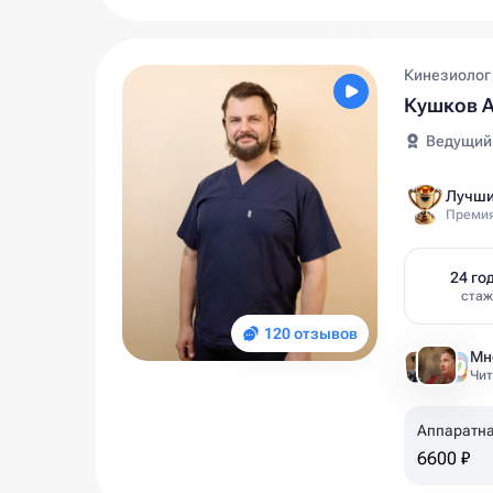
Кинезиолог
Кушков 
Ведущий
Лучши
Премия
24 го
ста
120 отзывов
Чит
Аппаратна
6600 ₽