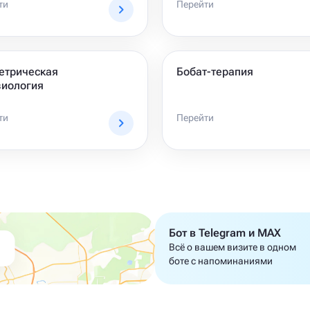
ти
Перейти
етрическая
Бобат-терапия
зиология
ти
Перейти
Бот в Telegram и MAX
Всё о вашем визите в одном
боте с напоминаниями