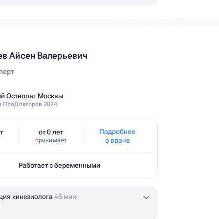
в Айсен Валерьевич
перт
й Остеопат Москвы
 ПроДокторов 2024
Подробнее
т
от 0 лет
о враче
принимает
Работает с беременными
ция кинезиолога
45 мин