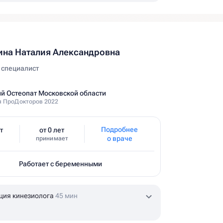
на Наталия Александровна
 специалист
й Остеопат Московской области
 ПроДокторов 2022
Подробнее
т
от 0 лет
о враче
принимает
Работает с беременными
ция кинезиолога
45 мин