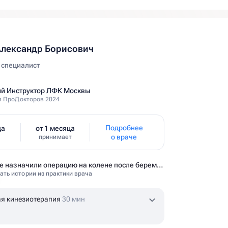
Александр Борисович
 специалист
й Инструктор ЛФК Москвы
 ПроДокторов 2024
Подробнее
да
от 1 месяца
о враче
ж
принимает
Мне назначили операцию на колене после беременности. Оказалось — это было ошибкой
ать истории из практики врача
я кинезиотерапия
30 мин