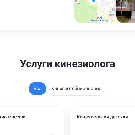
Услуги кинезиолога
Все
Кинезиотейпирование
зио массаж
Кинезиология детская