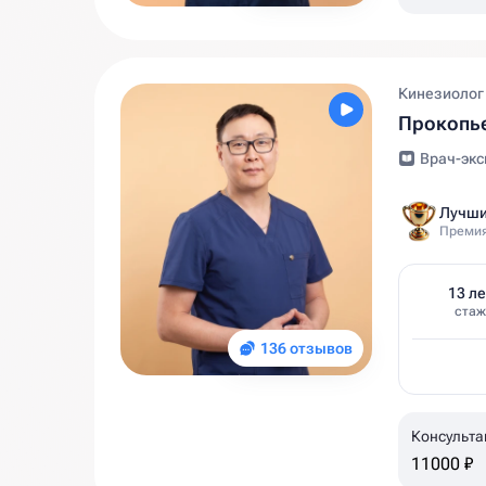
Кинезиолог
Прокопье
Врач-экс
Лучши
Премия
13 ле
стаж
136 отзывов
Консульта
11000 ₽