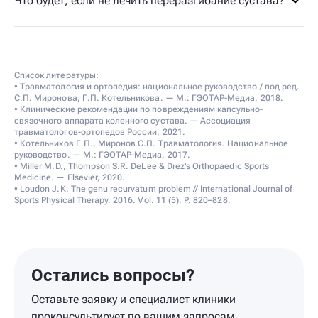
Что будет, если не лечить переразгибание сустава?
Список литературы:
• Травматология и ортопедия: национальное руководство / под ред.
С.П. Миронова, Г.П. Котельникова. — М.: ГЭОТАР-Медиа, 2018.
• Клинические рекомендации по повреждениям капсульно-
связочного аппарата коленного сустава. — Ассоциация
травматологов-ортопедов России, 2021.
• Котельников Г.П., Миронов С.П. Травматология. Национальное
руководство. — М.: ГЭОТАР-Медиа, 2017.
• Miller M.D., Thompson S.R. DeLee & Drez's Orthopaedic Sports
Medicine. — Elsevier, 2020.
• Loudon J.K. The genu recurvatum problem // International Journal of
Sports Physical Therapy. 2016. Vol. 11 (5). P. 820–828.
Остались вопросы?
Оставьте заявку и специалист клиники
проконсультирует по вашим запросам