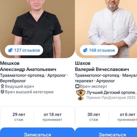
127 отзывов
168 отзывов
Мешков
Шахов
Александр Анатольевич
Валерий Вячеславович
Травматолог-ортопед · Артролог ·
Травматолог-ортопед · Мануа
Вертебролог
терапевт · Артролог
Ведущий врач
Врач-эксперт
Врач высшей категории
Лучший Детский
Премия ПроДокторов 2025
29 лет
от 18 лет
30 лет
от 6 лет
стаж
принимает
стаж
принимае
Записаться
Записаться