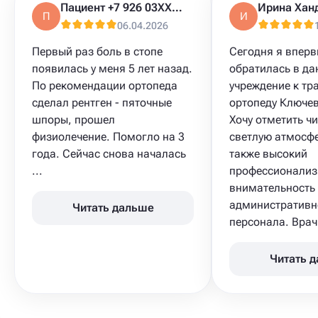
Пациент +7 926 03XXXXX
Ирина Хан
П
И
06.04.2026
Первый раз боль в стопе
Сегодня я впер
появилась у меня 5 лет назад.
обратилась в да
По рекомендации ортопеда
учреждение к тр
сделал рентген - пяточные
ортопеду Ключев
шпоры, прошел
Хочу отметить чи
физиолечение. Помогло на 3
светлую атмосфе
года. Сейчас снова началась
также высокий
...
профессионализ
внимательность
административн
Читать дальше
персонала. Врач 
Читать 