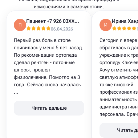
изменениями в самочувствии.
Пациент +7 926 03XXXXX
Ирина Хан
П
И
06.04.2026
Первый раз боль в стопе
Сегодня я впер
появилась у меня 5 лет назад.
обратилась в да
По рекомендации ортопеда
учреждение к тр
сделал рентген - пяточные
ортопеду Ключев
шпоры, прошел
Хочу отметить чи
физиолечение. Помогло на 3
светлую атмосфе
года. Сейчас снова началась
также высокий
...
профессионализ
внимательность
административн
Читать дальше
персонала. Врач 
Читать 