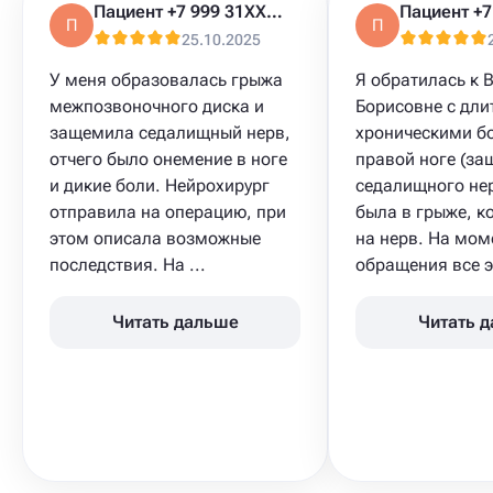
Пациент +7 999 31XXXXX
П
П
25.10.2025
У меня образовалась грыжа
Я обратилась к 
межпозвоночного диска и
Борисовне с дл
защемила седалищный нерв,
хроническими б
отчего было онемение в ноге
правой ноге (з
и дикие боли. Нейрохирург
седалищного нер
отправила на операцию, при
была в грыже, к
этом описала возможные
на нерв. На мом
последствия. На ...
обращения все эт
Читать дальше
Читать 