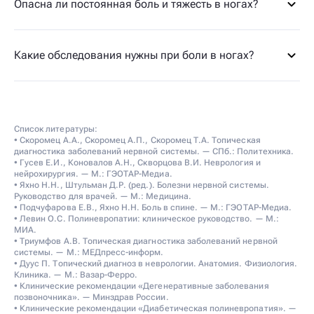
Опасна ли постоянная боль и тяжесть в ногах?
Какие обследования нужны при боли в ногах?
Список литературы:
• Скоромец А.А., Скоромец А.П., Скоромец Т.А. Топическая
диагностика заболеваний нервной системы. — СПб.: Политехника.
• Гусев Е.И., Коновалов А.Н., Скворцова В.И. Неврология и
нейрохирургия. — М.: ГЭОТАР-Медиа.
• Яхно Н.Н., Штульман Д.Р. (ред.). Болезни нервной системы.
Руководство для врачей. — М.: Медицина.
• Подчуфарова Е.В., Яхно Н.Н. Боль в спине. — М.: ГЭОТАР-Медиа.
• Левин О.С. Полиневропатии: клиническое руководство. — М.:
МИА.
• Триумфов А.В. Топическая диагностика заболеваний нервной
системы. — М.: МЕДпресс-информ.
• Дуус П. Топический диагноз в неврологии. Анатомия. Физиология.
Клиника. — М.: Вазар-Ферро.
• Клинические рекомендации «Дегенеративные заболевания
позвоночника». — Минздрав России.
• Клинические рекомендации «Диабетическая полиневропатия». —