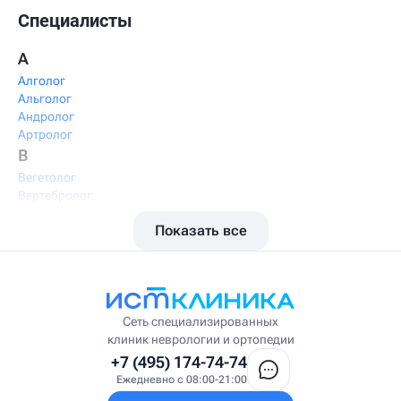
Специалисты
А
Алголог
Альголог
Андролог
Артролог
В
Вегетолог
Вертебролог
Вертеброневролог
Показать все
Вестибулолог
Висцеральный массажист
Висцеральный терапевт
Врач интегративной медицины
Врач ЛФК
Врач первичного приёма
Сеть специализированных
Врач УВТ
клиник неврологии и ортопедии
Врач УЗИ
+7 (495) 174-74-74
Врач ФРМ
Ежедневно с 08:00-21:00
Г