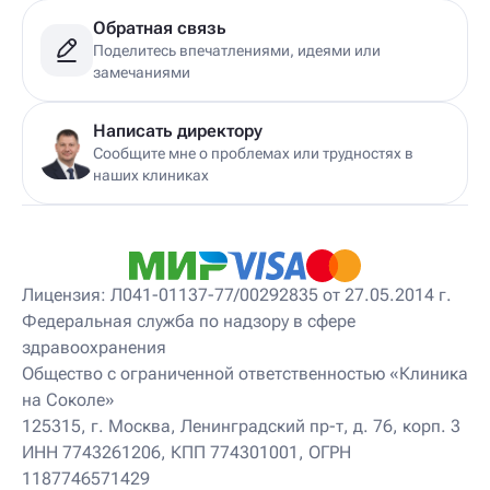
Детский гирудотерапевт
Обратная связь
Детский дерматовенеролог
Поделитесь впечатлениями, идеями или
Детский дерматолог
замечаниями
Детский диетолог
Детский инструктор ЛФК
Детский кинезиолог
Написать директору
Детский консультирующий врач ЛФК
Сообщите мне о проблемах или трудностях в
Детский мануальный терапевт
наших клиниках
Детский массажист
Детский невролог
Детский невролог-остеопат
Детский невропатолог
Детский нейропсихолог
Лицензия: Л041-01137-77/00292835 от 27.05.2014 г.
Детский нутрициолог
Федеральная служба по надзору в сфере
Детский ортопед
здравоохранения
Детский остеопат
Детский отоневролог
Общество с ограниченной ответственностью «Клиника
Детский подиатр
на Соколе»
Детский психиатр
125315, г. Москва, Ленинградский пр-т, д. 76, корп. 3
Детский психолог
ИНН 7743261206, КПП 774301001, ОГРН
Детский психотерапевт
1187746571429
Детский реабилитолог