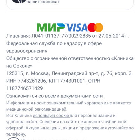
Детский мануальный терапевт
наших клиниках
Детский массажист
Детский невролог
Детский невролог-остеопат
Детский невропатолог
Детский нейропсихолог
Лицензия: Л041-01137-77/00292835 от 27.05.2014 г.
Детский нутрициолог
Федеральная служба по надзору в сфере
Детский ортопед
здравоохранения
Детский остеопат
Детский отоневролог
Общество с ограниченной ответственностью «Клиника
Детский подиатр
на Соколе»
Детский психиатр
125315, г. Москва, Ленинградский пр-т, д. 76, корп. 3
Детский психолог
ИНН 7743261206, КПП 774301001, ОГРН
Детский психотерапевт
1187746571429
Детский реабилитолог
Детский ревматолог
Ознакомится со всеми документами сети
Детский рефлексотерапевт
Информация носит ознакомительный характер и не является
Детский сомнолог
медицинской рекомендацией.
Детский спортивный врач
Ист Клиника
использует cookie
для персонализации и
Детский травматолог
удобства сайта. Сведения на сайте не являются публичной
Детский травматолог-ортопед
офертой. Актуальные цены, акции и предложения уточняйте по
Детский физиотерапевт
телефону.
Детский эндокринолог