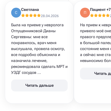
Светлана
С
П
28.04.2026
Была на приеме у невролога
На прием к невр
Отпущенниковой Дианы
привело моё он
Сергеевны: мне все
правого предпле
понравилось, врач меня
в большой палец
выслушала, провела осмотр,
состояние меня 
все подробно объяснила и
а сейчас мне ст
назначила лечение,
невыносимо боль
рекомендовала сделать МРТ и
УЗДГ сосудов ...
Читать 
Читать дальше