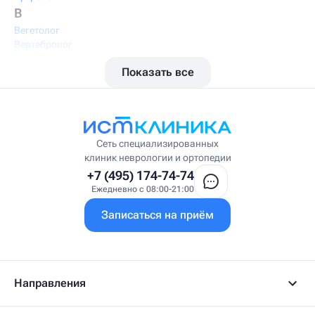
В
Вегетолог
Вертебролог
Вертеброневролог
Показать все
Вестибулолог
Висцеральный массажист
Висцеральный терапевт
Врач интегративной медицины
Врач ЛФК
Врач первичного приёма
Сеть специализированных
Врач УВТ
клиник неврологии и ортопедии
Врач УЗИ
+7 (495) 174-74-74
Врач ФРМ
Ежедневно с 08:00-21:00
Г
Записаться на приём
Гастроэнтеролог
Гастроэнтеролог-гепатолог
Гепатолог
Гериатр
Геронтолог
Направления
Гинеколог
Гинеколог-эндокринолог