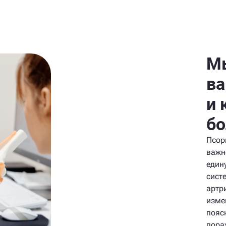
Мы
ва
и 
б
Псор
важно
един
сист
артри
изме
пояс
пора