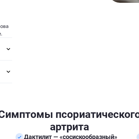
нова
.
Симптомы псориатическог
артрита
Дактилит — «сосискообразный»