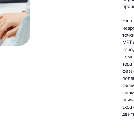
проя
На п
невр
точк
МРТ 
конс
комп
тера
физи
подв
физк
форм
сниж
уход
двиг