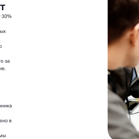
т
у 30%
ных
о
о за
ие.
чника
вно в
 мы