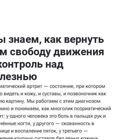
 знаем, как вернуть
м свободу движения
контроль над
олезнью
иатический артрит — состояние, при котором
 видеть и кожу, и суставы, и позвоночник как
ую картину. Мы работаем с этим диагнозом
емно и понимаем, как многолик псориатический
т: у одного человека это боль в пальцах рук и
нённые ногти, у другого — скованность в
нице и воспаление пяток, у третьего —
жение крупных суставов без явных кожных