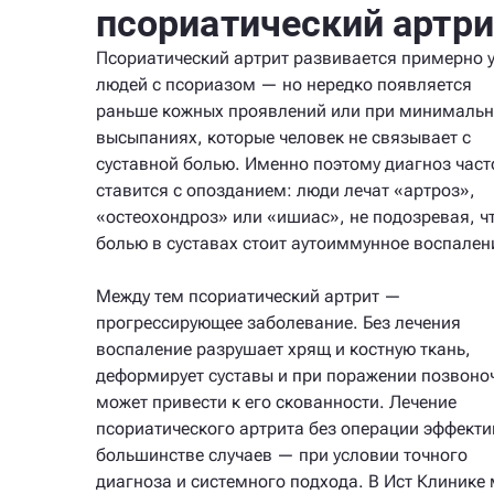
псориатический артри
Псориатический артрит развивается примерно 
людей с псориазом — но нередко появляется
раньше кожных проявлений или при минималь
высыпаниях, которые человек не связывает с
суставной болью. Именно поэтому диагноз част
ставится с опозданием: люди лечат «артроз»,
«остеохондроз» или «ишиас», не подозревая, чт
болью в суставах стоит аутоиммунное воспален
Между тем псориатический артрит —
прогрессирующее заболевание. Без лечения
воспаление разрушает хрящ и костную ткань,
деформирует суставы и при поражении позвоно
может привести к его скованности. Лечение
псориатического артрита без операции эффекти
большинстве случаев — при условии точного
диагноза и системного подхода. В Ист Клинике