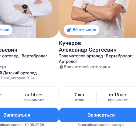
отзыв
50 отзывов
Кучеров
рьевич
Александр Сергеевич
-ортопед · Вертебролог ·
Травматолог-ортопед · Вертебролог ·
Артролог
ерт
Врач второй категории
Лучший Детский ортопед Москвы
 ПроДокторов 2024
т
от 14 лет
7 лет
от 18 лет
ж
принимает
стаж
принимает
Записаться
Записаться
йшая запись 10.08.2026
Ближайшая запись завтра