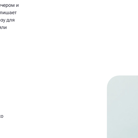
ечером и
 лишает
зу для
или
м
ко