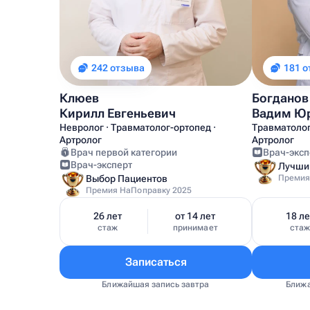
242 отзыва
181 
Клюев
Богданов
Кирилл Евгеньевич
Вадим Ю
Невролог · Травматолог-ортопед ·
Травматолог
Артролог
Артролог
Врач первой категории
Врач-эксп
Врач-эксперт
Выбор Пациентов
Премия
Премия НаПоправку 2025
26 лет
от 14 лет
18 ле
стаж
принимает
ста
Записаться
Ближайшая запись завтра
Ближа