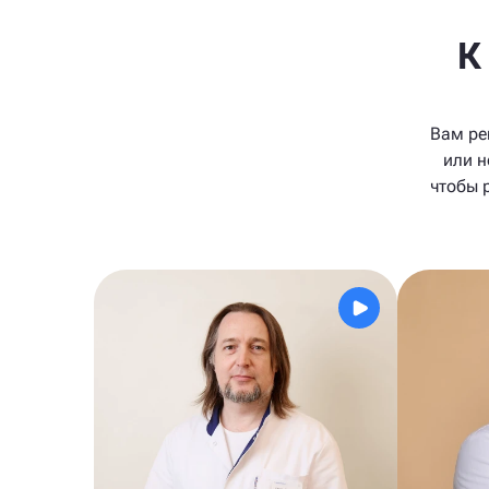
К
Вам ре
или н
чтобы 