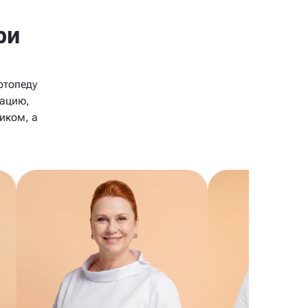
ри
ртопеду
пацию,
иком, а