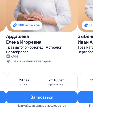
180 отзывов
30 отзывов
Ардашева
Зыбенков
Елена Игоревна
Иван Александр
Травматолог-ортопед · Артролог ·
Травматолог-ортопед 
Вертебролог
Вертебролог
КМН
Врач высшей категории
29 лет
от 18 лет
13 лет
стаж
принимает
стаж
Записаться
Запис
Ближайшая запись послезавтра
Ближайшая запис