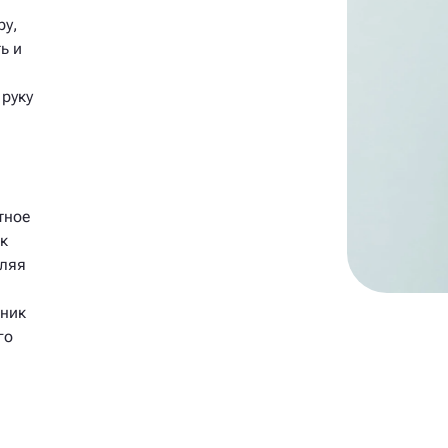
ру,
ь и
 руку
тное
к
вляя
чник
го