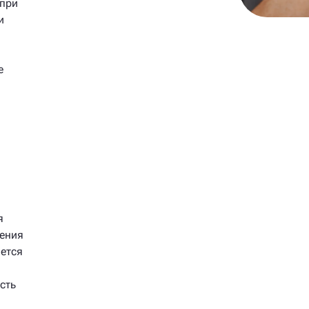
 при
и
е
я
жения
ается
сть