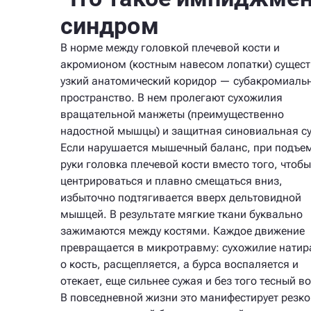
синдром
В норме между головкой плечевой кости и
акромионом (костным навесом лопатки) сущест
узкий анатомический коридор — субакромиаль
пространство. В нем пролегают сухожилия
вращательной манжеты (преимущественно
надостной мышцы) и защитная синовиальная с
Если нарушается мышечный баланс, при подъе
руки головка плечевой кости вместо того, чтобы
центрироваться и плавно смещаться вниз,
избыточно подтягивается вверх дельтовидной
мышцей. В результате мягкие ткани буквально
зажимаются между костями. Каждое движение
превращается в микротравму: сухожилие натир
о кость, расщепляется, а бурса воспаляется и
отекает, еще сильнее сужая и без того тесный во
В повседневной жизни это манифестирует резко