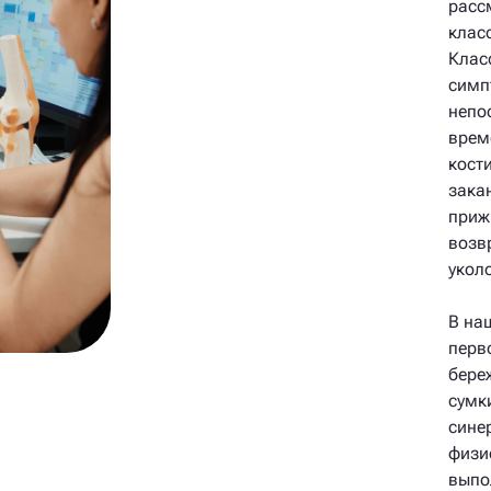
расс
клас
Клас
симп
непо
врем
кост
зака
приж
возв
укол
В на
перв
бере
сумк
сине
физи
выпо