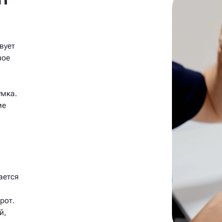
вует
ное
умка.
ме
ается
рот.
й,