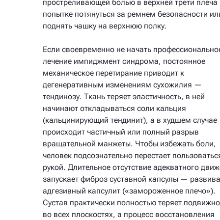
простреливающей болью в верхней трети плеча
попытке потянуться за ремнем безопасности ил
поднять чашку на верхнюю полку.
Если своевременно не начать профессионально
лечение импиджмент синдрома, постоянное
механическое перетирание приводит к
дегенеративным изменениям сухожилия —
тендинозу. Ткань теряет эластичность, в ней
начинают откладываться соли кальция
(кальцинирующий тендинит), а в худшем случае
происходит частичный или полный разрыв
вращательной манжеты. Чтобы избежать боли,
человек подсознательно перестает пользоватьс
рукой. Длительное отсутствие адекватного дви
запускает фиброз суставной капсулы — развив
адгезивный капсулит («замороженное плечо»).
Сустав практически полностью теряет подвижно
во всех плоскостях, а процесс восстановления