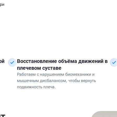
при
ой
Восстановление объёма движений в
плечевом суставе
Работаем с нарушением биомеханики и
мышечным дисбалансом, чтобы вернуть
подвижность плеча.
нт