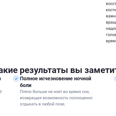
восс
кост
важн
вращ
надо
голо
врем
акие результаты вы замети
и
Полное исчезновение ночной
боли
у
Плечо больше не ноет во время сна,
возвращая возможность полноценно
отдыхать в любой позе.