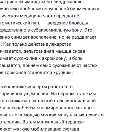
матриваем импиджмент синдром как
сическую проблему нарушенной биомеханики.
сическая медицина часто предлагает
томатический путь — введение блокады
средственно в субакромиальную зону. Это
енно снимает воспаление, но не раздвигает
и. Как только действие лекарства
нчивается, дельтовидная мышца снова
имает сухожилие к акромиону, и боль
ращается, причем само сухожилие от частых
ов гормонов становится хрупким.
шей клинике эксперты работают с
опричиной ущемления. На первом этапе мы
жно снижаем локальный отек синовиальной
и и расслабляем спазмированные мышцы-
ргисты с помощью мягких мануальных техник и
отерапии. Затем мануальный терапевт
лняет мягкую мобилизацию сустава,