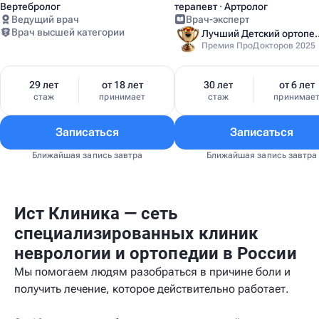
Вертебролог
терапевт · Артролог
Ведущий врач
Врач-эксперт
Врач высшей категории
Лучший Детский
Премия ПроДокторов 2025
29 лет
от 18 лет
30 лет
от 6 лет
стаж
принимает
стаж
принимае
Записаться
Записаться
Ближайшая запись завтра
Ближайшая запись завтра
Ист Клиника — сеть
специализированных клиник
неврологии и ортопедии в России
Мы помогаем людям разобраться в причине боли и
получить лечение, которое действительно работает.