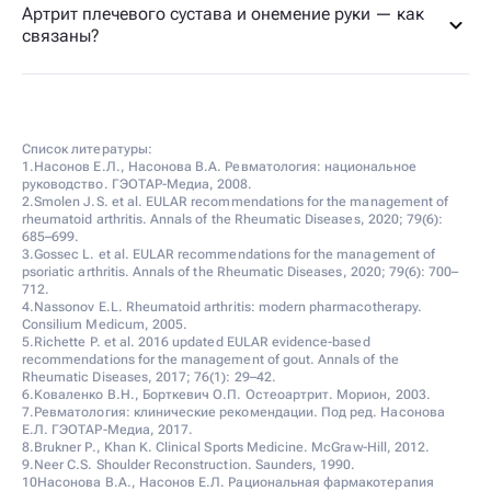
Артрит плечевого сустава и онемение руки — как
связаны?
Список литературы:
1.Насонов Е.Л., Насонова В.А. Ревматология: национальное
руководство. ГЭОТАР-Медиа, 2008.
2.Smolen J.S. et al. EULAR recommendations for the management of
rheumatoid arthritis. Annals of the Rheumatic Diseases, 2020; 79(6):
685–699.
3.Gossec L. et al. EULAR recommendations for the management of
psoriatic arthritis. Annals of the Rheumatic Diseases, 2020; 79(6): 700–
712.
4.Nassonov E.L. Rheumatoid arthritis: modern pharmacotherapy.
Consilium Medicum, 2005.
5.Richette P. et al. 2016 updated EULAR evidence-based
recommendations for the management of gout. Annals of the
Rheumatic Diseases, 2017; 76(1): 29–42.
6.Коваленко В.Н., Борткевич О.П. Остеоартрит. Морион, 2003.
7.Ревматология: клинические рекомендации. Под ред. Насонова
Е.Л. ГЭОТАР-Медиа, 2017.
8.Brukner P., Khan K. Clinical Sports Medicine. McGraw-Hill, 2012.
9.Neer C.S. Shoulder Reconstruction. Saunders, 1990.
10Насонова В.А., Насонов Е.Л. Рациональная фармакотерапия